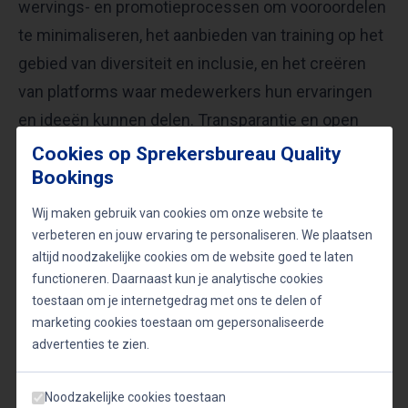
wervings- en promotieprocessen om vooroordelen
te minimaliseren, het aanbieden van training op het
gebied van diversiteit en inclusie, en het creëren
van platforms waar medewerkers hun ervaringen
en ideeën kunnen delen. Transparantie en open
communicatie zijn sleutelcomponenten in het
Cookies op Sprekersbureau Quality
opbouwen van vertrouwen en het bevorderen van
Bookings
een inclusieve werkcultuur.​
Wij maken gebruik van cookies om onze website te
verbeteren en jouw ervaring te personaliseren. We plaatsen
altijd noodzakelijke cookies om de website goed te laten
De rol van leiderschap in verandering
functioneren. Daarnaast kun je analytische cookies
Leiders spelen een cruciale rol in het stimuleren
toestaan om je internetgedrag met ons te delen of
marketing cookies toestaan om gepersonaliseerde
van inclusiviteit en het ondersteunen van generatie
advertenties te zien.
Z. Door het goede voorbeeld te geven, open te
staan voor feedback en actief te luisteren naar de
Noodzakelijke cookies toestaan