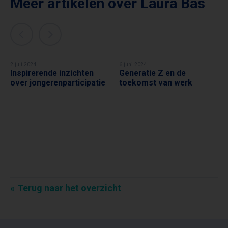
Meer artikelen over
Laura Bas
2 juli 2024
6 juni 2024
Inspirerende inzichten
Generatie Z en de
LAURA BAS
LAURA BAS
over jongerenparticipatie
toekomst van werk
Terug naar het overzicht