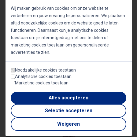
helpt de volgende stap te zetten in customer
Wij maken gebruik van cookies om onze website te
excellence.
verbeteren en jouw ervaring te personaliseren. We plaatsen
altijd noodzakelijke cookies om de website goed te laten
functioneren. Daarnaast kun je analytische cookies
toestaan om je internetgedrag met ons te delen of
Onderwerpen
marketing cookies toestaan om gepersonaliseerde
advertenties te zien.
Leiderschap
Management sprekers
Noodzakelijke cookies toestaan
Ondernemerschap
Analytische cookies toestaan
Marketing cookies toestaan
Alles accepteren
Video's
Selectie accepteren
Weigeren