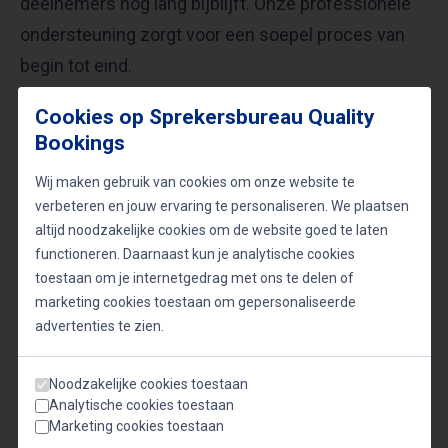
deelnemers nog lang bijblijft. Onze professionele
ondersteuning zorgt voor een soepel proces van
begin tot eind.
Cookies op Sprekersbureau Quality
Overweeg je Robert Kranenborg als
Bookings
spreker?
Wij maken gebruik van cookies om onze website te
Laat je inspireren door zijn kennis, passie en
verbeteren en jouw ervaring te personaliseren. We plaatsen
charisma. Neem vandaag nog contact op om te
altijd noodzakelijke cookies om de website goed te laten
functioneren. Daarnaast kun je analytische cookies
informeren naar beschikbaarheid en tarieven. Voeg
toestaan om je internetgedrag met ons te delen of
een vleugje culinaire magie toe aan jouw volgende
marketing cookies toestaan om gepersonaliseerde
evenement met Robert Kranenborg.
advertenties te zien.
Noodzakelijke cookies toestaan
Analytische cookies toestaan
Onderwerpen
Marketing cookies toestaan