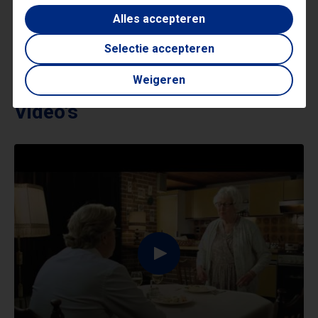
Alles accepteren
Gastvrijheid
Leiderschap
Ondernemerschap
TV-koks
Voeding
Selectie accepteren
Weigeren
Video's