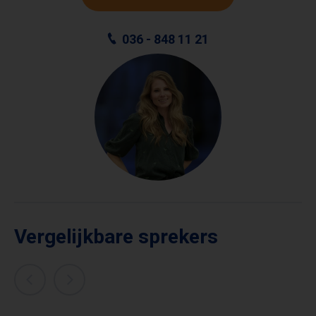
036 - 848 11 21
Vergelijkbare sprekers
RON BLAAUW
JULIUS JASPERS
Culinair expert & top