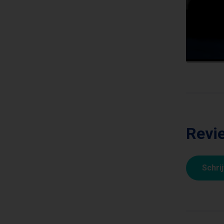
Revi
Schri