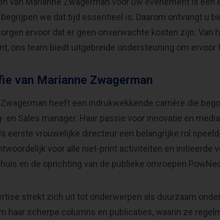
n van Marianne Zwagerman voor uw evenement is een een
begrijpen we dat tijd essentieel is. Daarom ontvangt u bi
zorgen ervoor dat er geen onverwachte kosten zijn. Van h
, ons team biedt uitgebreide ondersteuning om ervoor te
fie van Marianne Zwagerman
Zwagerman heeft een indrukwekkende carrière die begon 
- en Sales manager. Haar passie voor innovatie en media
ls eerste vrouwelijke directeur een belangrijke rol speelde
twoordelijk voor alle niet-print activiteiten en initieerd
ehuis en de oprichting van de publieke omroepen PowNe
rtise strekt zich uit tot onderwerpen als duurzaam onder
 haar scherpe columns en publicaties, waarin ze regelm