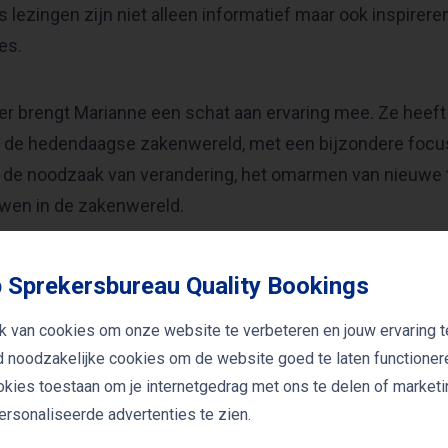
s lezingen zijn niet alleen informatief maar ook inspire
es.
er brengt Marianne een schat aan ervaring mee. Ze heeft
 de hedendaagse zakenwereld, met een bijzondere focus
 de noodzaak van verandering, het omarmen van nieuwe te
wen in de zakenwereld.
oek “Een webshop is geen carrière” geeft ze praktische 
 Sprekersbureau Quality Bookings
aar succes. Met haar ervaring als zelfstandig ondernemer 
k van cookies om onze website te verbeteren en jouw ervaring t
ianne een uniek inzicht in wat het betekent om te leiden
jd noodzakelijke cookies om de website goed te laten functioner
ookies toestaan om je internetgedrag met ons te delen of market
rsonaliseerde advertenties te zien.
Zwagerman is een spreker die uw publiek zal boeien, ui