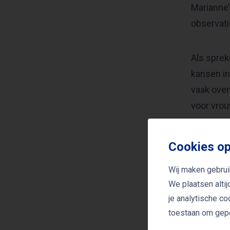
Marianne’
observati
Als sprek
kansen in
vaak over
voor vrou
In haar b
Cookies op
streven n
Wij maken gebrui
biedt Mar
We plaatsen alti
wereld.
je analytische c
toestaan om gepe
Marianne 