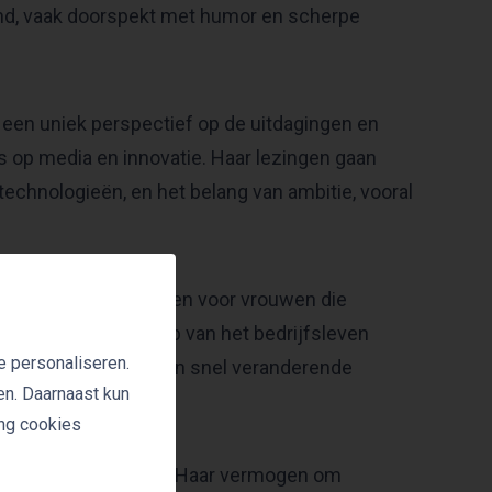
rend, vaak doorspekt met humor en scherpe
 een uniek perspectief op de uitdagingen en
 op media en innovatie. Haar lezingen gaan
chnologieën, en het belang van ambitie, vooral
en humorvolle adviezen voor vrouwen die
en haar rol in de top van het bedrijfsleven
e personaliseren.
 en te innoveren in een snel veranderende
en. Daarnaast kun
ing cookies
tdagen en inspireren. Haar vermogen om