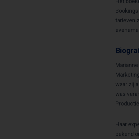
Het boeke
Bookings 
tarieven 
evenement
Biogra
Marianne 
Marketing
waar zij a
was veran
Producti
Haar expe
bekend om