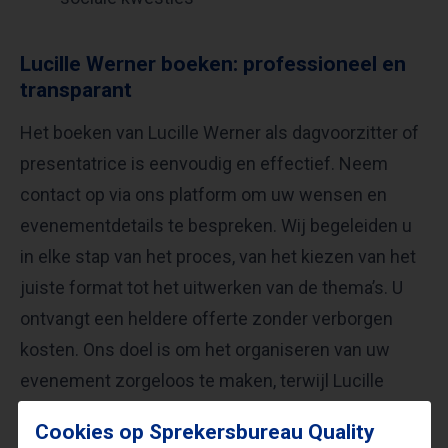
Lucille Werner boeken: professioneel en
transparant
Het boeken van Lucille Werner als dagvoorzitter of
presentatrice is eenvoudig en effectief. Neem
contact op via ons platform om uw wensen en
evenementdetails te bespreken. Wij begeleiden u
in elke stap van het proces, van het kiezen van het
juiste format tot het uitwerken van de thema’s. U
ontvangt een heldere offerte zonder verborgen
kosten. Ons doel is om het organiseren van uw
evenement zorgeloos te maken, terwijl Lucille
zorgt voor een onvergetelijke en inspirerende dag.
Cookies op Sprekersbureau Quality