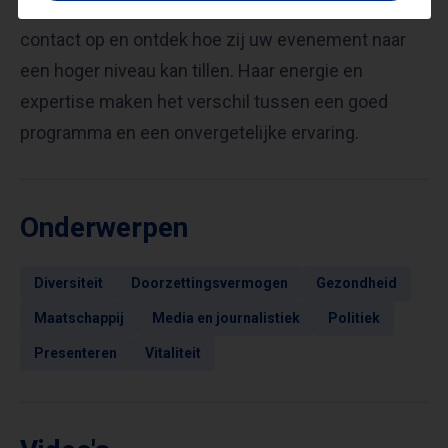
presentatrice of gastspreker? Neem vandaag nog
contact op en ontdek hoe zij uw evenement naar
een hoger niveau kan tillen. Haar energie en
expertise maken het verschil tussen een goed
programma en een onvergetelijke ervaring.
Onderwerpen
Diversiteit
Doorzettingsvermogen
Gezondheid
Maatschappij
Media en journalistiek
Politiek
Presenteren
Vitaliteit