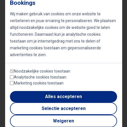
Bookings
Een rolmodel met een krachtig verhaal
Wij maken gebruik van cookies om onze website te
Lucille Werner heeft bewezen dat persoonlijke
verbeteren en jouw ervaring te personaliseren. We plaatsen
altijd noodzakelijke cookies om de website goed te laten
uitdagingen geen belemmering hoeven te zijn om
functioneren. Daarnaast kun je analytische cookies
grootse dingen te bereiken. Haar verhaal van
toestaan om je internetgedrag met ons te delen of
doorzettingsvermogen en innovatie inspireert
marketing cookies toestaan om gepersonaliseerde
zowel individuen als organisaties. Of ze nu een
advertenties te zien.
panel leidt, een podium betreedt als spreker, of de
Noodzakelijke cookies toestaan
rol van gastvrouw op zich neemt, haar unieke mix
Analytische cookies toestaan
van professionaliteit en persoonlijke betrokkenheid
Marketing cookies toestaan
maakt elk evenement bijzonder.
Alles accepteren
Neem contact op voor boekingen
Selectie accepteren
Wilt u Lucille Werner inhuren als dagvoorzitter,
Weigeren