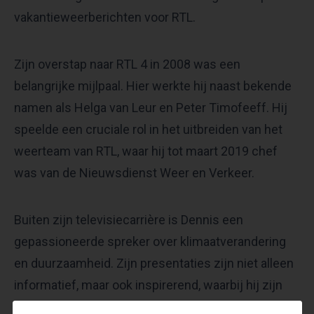
vakantieweerberichten voor RTL.
Zijn overstap naar RTL 4 in 2008 was een
belangrijke mijlpaal. Hier werkte hij naast bekende
namen als Helga van Leur en Peter Timofeeff. Hij
speelde een cruciale rol in het uitbreiden van het
weerteam van RTL, waar hij tot maart 2019 chef
was van de Nieuwsdienst Weer en Verkeer.
Buiten zijn televisiecarrière is Dennis een
gepassioneerde spreker over klimaatverandering
en duurzaamheid. Zijn presentaties zijn niet alleen
informatief, maar ook inspirerend, waarbij hij zijn
publiek meeneemt op een reis door de uitdagingen