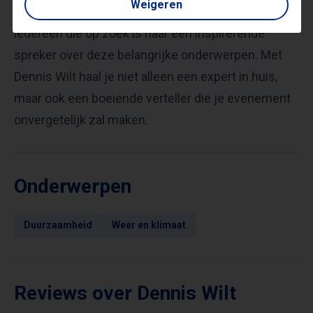
Weigeren
maakt hem tot een uitstekende keuze voor
iedereen die op zoek is naar een inspirerende
spreker over deze belangrijke onderwerpen. Met
Dennis Wilt haal je niet alleen een expert in huis,
maar ook een boeiende verteller die je evenement
onvergetelijk zal maken.
Onderwerpen
Duurzaamheid
Weer en klimaat
Reviews over Dennis Wilt