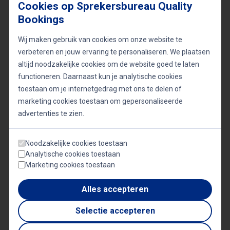
Cookies op Sprekersbureau Quality
en oplossingen rondom klimaatverandering.
Bookings
Wij maken gebruik van cookies om onze website te
Terug bij Talpa Network sinds maart 2019, heeft
verbeteren en jouw ervaring te personaliseren. We plaatsen
Dennis samen met Amara Onwuka een nieuwe
altijd noodzakelijke cookies om de website goed te laten
weerdienst opgezet die 24/7 actuele en regionale
functioneren. Daarnaast kun je analytische cookies
toestaan om je internetgedrag met ons te delen of
weersvoorspellingen biedt via verschillende
marketing cookies toestaan om gepersonaliseerde
kanalen, waaronder SBS6, 538, Radio 10, Sky Radio,
advertenties te zien.
Veronica en weer.nl.
Noodzakelijke cookies toestaan
Analytische cookies toestaan
Dennis Wilt’s carrière getuigt van zijn diepgaande
Marketing cookies toestaan
kennis en ervaring in meteorologie en
Alles accepteren
klimaatwetenschappen. Zijn vermogen om
complexe wetenschappelijke concepten op een
Selectie accepteren
begrijpelijke en boeiende manier te presenteren,