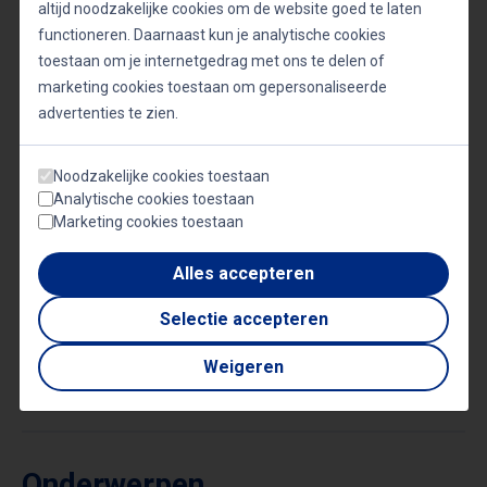
altijd noodzakelijke cookies om de website goed te laten
functioneren. Daarnaast kun je analytische cookies
Reimagining Fashion
toestaan om je internetgedrag met ons te delen of
marketing cookies toestaan om gepersonaliseerde
Circulaire economie
advertenties te zien.
Finding Your Voice: Verandering van
Noodzakelijke cookies toestaan
binnenuit
Analytische cookies toestaan
Marketing cookies toestaan
Wetenschap, impact & actie
Alles accepteren
Jongeren en toekomstgericht leiderschap
Selectie accepteren
De natuur als gids: innovatie met
Weigeren
biomimicry
Onderwerpen