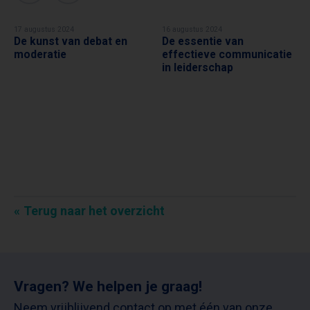
17 augustus 2024
16 augustus 2024
De kunst van debat en
De essentie van
DONATELLO PIRAS
ANOUSCHKA LAHEIJ
moderatie
effectieve communicatie
in leiderschap
Terug naar het overzicht
Vragen? We helpen je graag!
Neem vrijblijvend contact op met één van onze