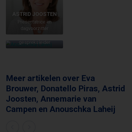
ASTRID JOOSTEN
ANOUSCHKA
Presentatrice en
LAHEIJ
dagvoorzitter
Dagvoorzitter en
gespreksleider
Meer artikelen over
Eva
Brouwer
,
Donatello Piras
,
Astrid
Joosten
,
Annemarie van
Campen
en
Anouschka Laheij