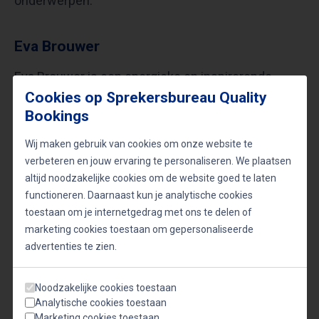
onderwerpen.
Eva Brouwer
Eva Brouwer is een energieke en inspirerende
Cookies op Sprekersbureau Quality
spreker, dagvoorzitter en presentatietrainer. Ze
Bookings
heeft jarenlange ervaring in de journalistiek en als
tv-presentator. Eva is gespecialiseerd in thema’s
Wij maken gebruik van cookies om onze website te
verbeteren en jouw ervaring te personaliseren. We plaatsen
als persoonlijk leiderschap, motivatie, inspiratie en
altijd noodzakelijke cookies om de website goed te laten
presenteren. Haar interactieve en op maat
functioneren. Daarnaast kun je analytische cookies
gemaakte lezingen zijn zowel informatief als
toestaan om je internetgedrag met ons te delen of
marketing cookies toestaan om gepersonaliseerde
inspirerend, waarbij ze het publiek meeneemt in
advertenties te zien.
haar wereld van humor en oneliners.
Noodzakelijke cookies toestaan
Elk van deze sprekers brengt hun unieke expertise
Analytische cookies toestaan
Marketing cookies toestaan