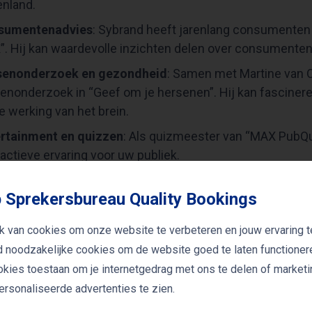
enland.
sumentenadvies
: Sybrand heeft jarenlang consumenten
. Hij kan waardevolle inzichten delen over consumenten
senonderzoek en gezondheid
: Samen met Martine van 
enonderzoek in “Geef om je hersenen”. Hij kan fascine
e werking van het brein.
rtainment en quizzen
: Als quizmeester van “MAX PubQu
ractieve ervaring voor uw publiek.
 Sprekersbureau Quality Bookings
rand Niessen als spreker boekt, heeft u de flexibiliteit o
ent. Hij kan een boeiende lezing verzorgen die aansluit
k van cookies om onze website te verbeteren en jouw ervaring t
ingen.
jd noodzakelijke cookies om de website goed te laten functioner
ookies toestaan om je internetgedrag met ons te delen of market
rsonaliseerde advertenties te zien.
fie van Sybrand Niessen