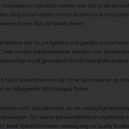
 hoogtepunt in Sybrand’s carrière was zijn rol als presen
ers hielp bij het vinden van hun droomhuis in het buit
 waarna Dionne Stax zijn plaats innam.
 Martine van Os zet Sybrand zich jaarlijks in voor her
. Hier worden indrukwekkende verhalen over hersenaando
bewustzijn wordt gecreëerd rond dit belangrijke onderw
9 heeft Sybrand Niessen de rol van quizmeester op zic
om de felbegeerde MAX Pubquiz Trofee.
iessen heeft zich bewezen als een veelzijdige televisi
nderwerpen. Zijn warme persoonlijkheid en uitgebreide 
t. Boek Sybrand Niessen vandaag nog via Quality Book