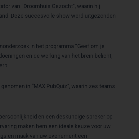
tator van “Droomhuis Gezocht”, waarin hij
enland. Deze succesvolle show werd uitgezonden
senonderzoek in het programma “Geef om je
eningen en de werking van het brein belicht,
erp.
h genomen in “MAX PubQuiz”, waarin zes teams
epersoonlijkheid en een deskundige spreker op
ervaring maken hem een ideale keuze voor uw
ings en maak van uw evenement een