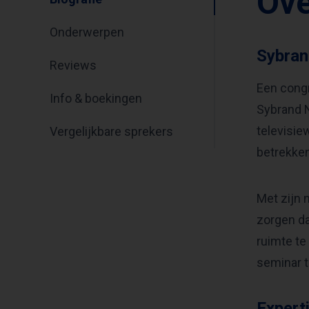
Ove
Onderwerpen
Sybran
Reviews
Een congr
Info & boekingen
Sybrand N
televisie
Vergelijkbare sprekers
betrekken
Met zijn 
zorgen da
ruimte te
seminar 
Expert