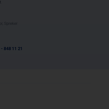
.
or, Spreker
 - 848 11 21