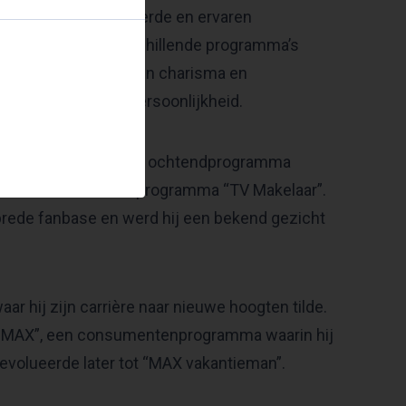
de meest gerespecteerde en ervaren
 de KRO, waar hij verschillende programma’s
ku” en “ZigZag”. Zijn charisma en
n geliefde televisiepersoonlijkheid.
ls presentator van het ochtendprogramma
ens het succesvolle programma “TV Makelaar”.
n brede fanbase en werd hij een bekend gezicht
 hij zijn carrière naar nieuwe hoogten tilde.
an MAX”, een consumentenprogramma waarin hij
evolueerde later tot “MAX vakantieman”.