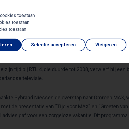
iessen, geboren op 26 juni 1961 in Utrecht, is een van 
oren in Nederland. Zijn carrière begon in de jaren 90 bij
 cookies toestaan
okies toestaan
rde, waaronder de populaire jeugdprogramma’s “Waku Wa
kies toestaan
ievaardigheden vielen al snel op, en hij groeide uit tot ee
pteren
Selectie accepteren
Weigeren
aakte Sybrand de overstap naar RTL 4, waar hij begon a
jd”. Samen met Froukje de Both presenteerde hij vervolg
 zijn tijd bij RTL 4, die duurde tot 2008, verwierf hij ee
erlandse televisie.
aakte Sybrand Niessen de overstap naar Omroep MAX, waar
 met de presentatie van “Tijd voor MAX” en “Groeten v
 advies gaf voor een zorgeloze vakantie. Dit programma 