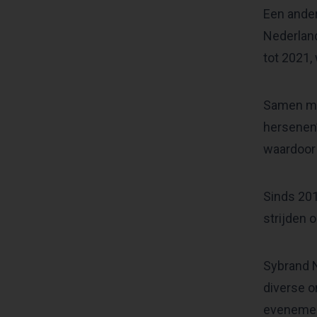
Een ander
Nederland
tot 2021,
Samen met
hersenen”
waardoor 
Sinds 201
strijden 
Sybrand N
diverse o
evenemen