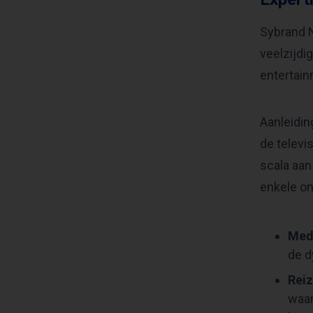
Sybrand N
veelzijdi
entertain
Aanleidin
de televi
scala aan
enkele on
Medi
de d
Reiz
waar