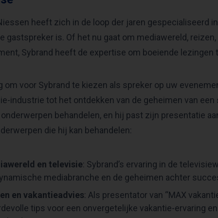
iessen heeft zich in de loop der jaren gespecialiseerd i
ge gastspreker is. Of het nu gaat om mediawereld, reiz
ment, Sybrand heeft de expertise om boeiende lezingen 
g om voor Sybrand te kiezen als spreker op uw evenement 
sie-industrie tot het ontdekken van de geheimen van een
 onderwerpen behandelen, en hij past zijn presentatie aa
derwerpen die hij kan behandelen:
awereld en televisie
: Sybrand’s ervaring in de televisie
ynamische mediabranche en de geheimen achter succesv
en en vakantieadvies
: Als presentator van “MAX vakan
devolle tips voor een onvergetelijke vakantie-ervaring en