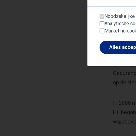
Sybrand N
presentat
Noodzakelijke
Analytische co
presentee
Marketing coo
presentat
Alles acce
In 2000 m
“Koffieti
Gedurende
op de Ned
In 2008 m
Hij begon
waardevol