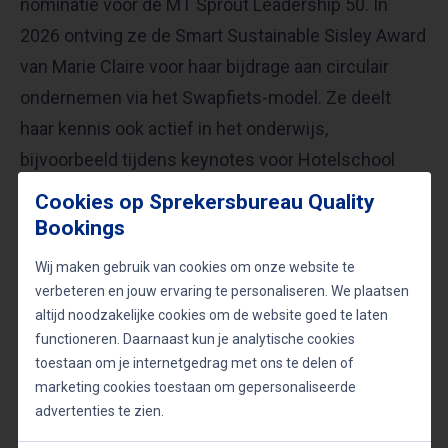
nominatie voor de MT Sprout Leadership 50. In
2026 ontving ze de Smart Sustainable Sisley Award
van Marie Claire voor haar bijdrage aan circulair
ondernemen via het Swapfiets-model. Ze deelt
haar kennis ook actief in het onderwijs,
bijvoorbeeld tijdens keynotes voor Hotelschool
The Hague, waar ze 250 afstuderende studenten
Cookies op Sprekersbureau Quality
inspireerde over leiderschap zonder titel,
Bookings
psychologische veiligheid en moedig handelen
Wij maken gebruik van cookies om onze website te
naar waarden. Haar ervaring maakt haar
verbeteren en jouw ervaring te personaliseren. We plaatsen
sprekersprofielen zowel geloofwaardig als
altijd noodzakelijke cookies om de website goed te laten
functioneren. Daarnaast kun je analytische cookies
praktisch relevant.
toestaan om je internetgedrag met ons te delen of
marketing cookies toestaan om gepersonaliseerde
Suzanne als dagvoorzitter
advertenties te zien.