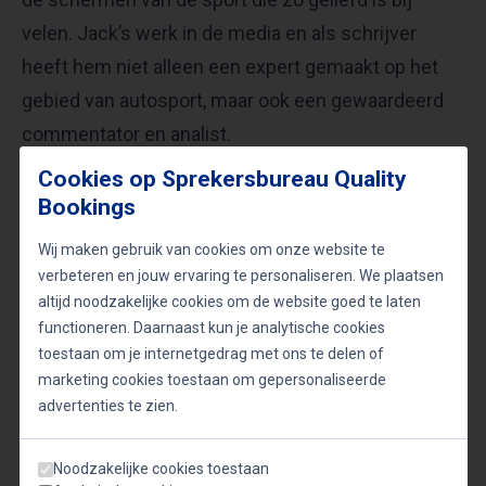
velen. Jack’s werk in de media en als schrijver
heeft hem niet alleen een expert gemaakt op het
gebied van autosport, maar ook een gewaardeerd
commentator en analist.
Cookies op Sprekersbureau Quality
Bookings
Door zijn unieke positie binnen de Formule 1-
wereld heeft Jack Plooij een ongeëvenaarde
Wij maken gebruik van cookies om onze website te
kennis van de sport. Zijn lezingen en presentaties
verbeteren en jouw ervaring te personaliseren. We plaatsen
altijd noodzakelijke cookies om de website goed te laten
zijn niet alleen informatief, maar ook inspirerend,
functioneren. Daarnaast kun je analytische cookies
doordat hij de menselijke kant van de sport belicht.
toestaan om je internetgedrag met ons te delen of
Van de intensieve voorbereiding van de teams tot
marketing cookies toestaan om gepersonaliseerde
de ongekende druk die op de schouders van de
advertenties te zien.
coureurs ligt; Jack weet wat er speelt en deelt dit
Noodzakelijke cookies toestaan
graag met zijn publiek. Zijn verhalen gaan over