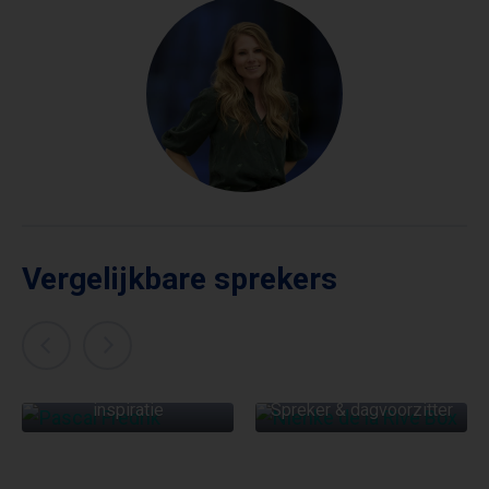
Vergelijkbare sprekers
PASCAL FREDRIK
NIENKE DE LA RIVE
Presentator met hart
BOX
voor verbinding en
inspiratie
Spreker & dagvoorzitter