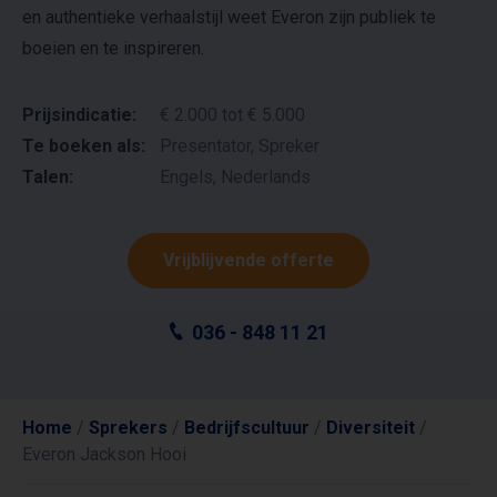
en authentieke verhaalstijl weet Everon zijn publiek te
boeien en te inspireren.
Prijsindicatie:
€ 2.000 tot € 5.000
Te boeken als:
Presentator, Spreker
Talen:
Engels, Nederlands
Vrijblijvende offerte
036 - 848 11 21
Home
/
Sprekers
/
Bedrijfscultuur
/
Diversiteit
/
Everon Jackson Hooi