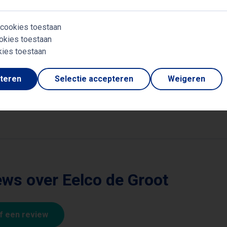
 cookies toestaan
okies toestaan
kies toestaan
rwerpen
pteren
Selectie accepteren
Weigeren
e en wetenschap
ws over Eelco de Groot
jf een review