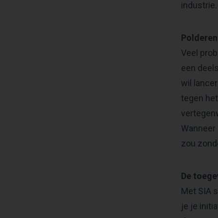
industrie.
Polderen
Veel pro
een deels
wil lance
tegen het
vertegenw
Wanneer d
zou zonde
De toege
Met SIA s
je je ini