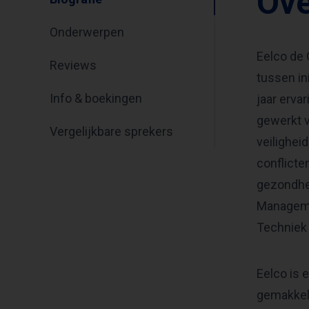
Ove
Onderwerpen
Eelco de 
Reviews
tussen in
Info & boekingen
jaar erva
gewerkt v
Vergelijkbare sprekers
veilighei
conflicte
gezondhei
Managemen
Techniek 
Eelco is e
gemakkeli