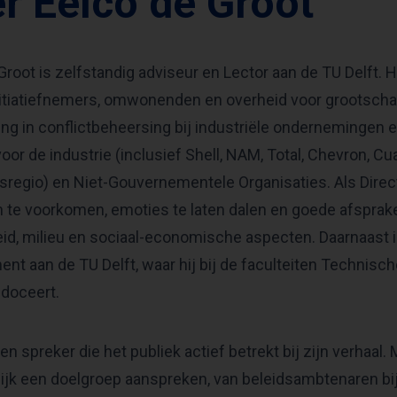
r Eelco de Groot
Groot is zelfstandig adviseur en Lector aan de TU Delft. 
itiatiefnemers, omwonenden en overheid voor grootschali
ring in conflictbeheersing bij industriële ondernemingen 
oor de industrie (inclusief Shell, NAM, Total, Chevron, Cu
dsregio) en Niet-Gouvernementele Organisaties. Als Direct
n te voorkomen, emoties te laten dalen en goede afsprake
d, milieu en sociaal-economische aspecten. Daarnaast is
t aan de TU Delft, waar hij bij de faculteiten Technis
doceert.
en spreker die het publiek actief betrekt bij zijn verhaal.
jk een doelgroep aanspreken, van beleidsambtenaren bi