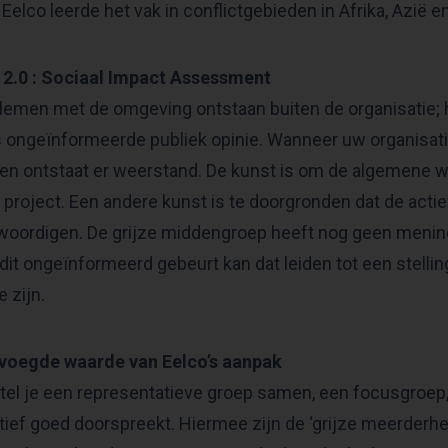
 Eelco leerde het vak in conflictgebieden in Afrika, Azië e
 2.0 : Sociaal Impact Assessment
blemen met de omgeving ontstaan buiten de organisatie
 ongeïnformeerde publiek opinie. Wanneer uw organisatie (
ren ontstaat er weerstand. De kunst is om de algemene 
 project. Een andere kunst is te doorgronden dat de act
oordigen. De grijze middengroep heeft nog geen mening
it ongeïnformeerd gebeurt kan dat leiden tot een stellin
 zijn.
voegde waarde van Eelco’s aanpak
tel je een representatieve groep samen, een focusgroe
tiatief goed doorspreekt. Hiermee zijn de ‘grijze meerderh