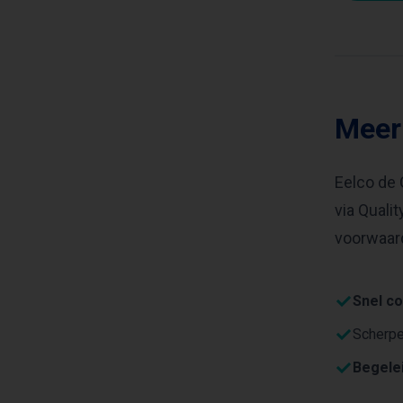
Meer
Eelco de 
via Quali
voorwaard
Snel co
Scherp
Begele