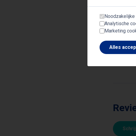
Noodzakelijke
Analytische co
Marketing coo
Onde
Alles acce
Filosofi
Revie
Schri