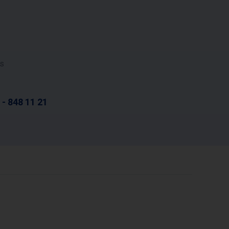
ds
 - 848 11 21