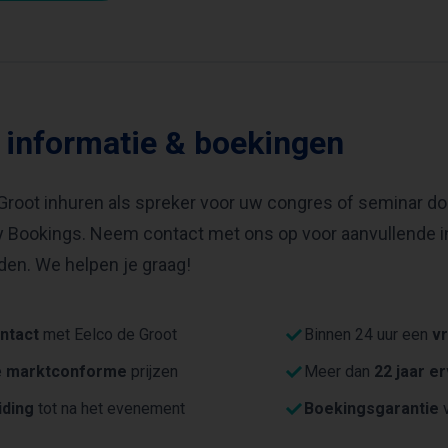
 informatie & boekingen
Groot inhuren als spreker voor uw congres of seminar do
ty Bookings. Neem contact met ons op voor aanvullende i
en. We helpen je graag!
ntact
met Eelco de Groot
Binnen 24 uur een
vr
e
marktconforme
prijzen
Meer dan
22 jaar e
iding
tot na het evenement
Boekingsgarantie
v