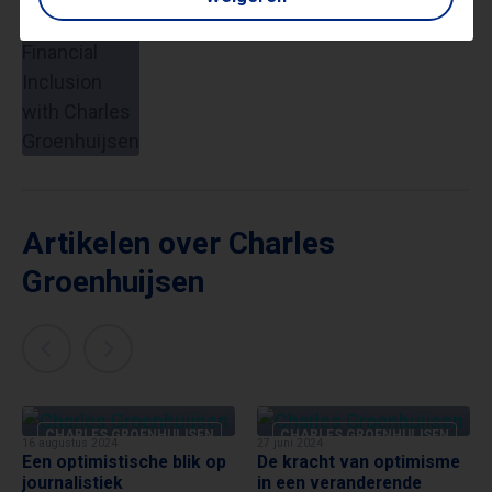
Groenhuijsen
Artikelen over Charles
Groenhuijsen
CHARLES GROENHUIJSEN
CHARLES GROENHUIJSEN
16 augustus 2024
27 juni 2024
Een optimistische blik op
De kracht van optimisme
journalistiek
in een veranderende