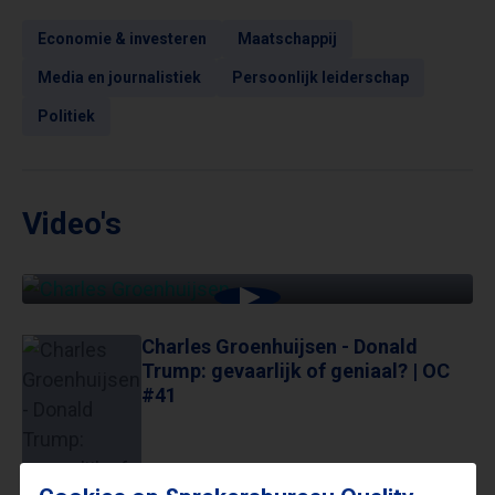
Economie & investeren
Maatschappij
Media en journalistiek
Persoonlijk leiderschap
Politiek
Video's
CHARLES GROENHUIJSEN - DONALD TRUMP:
GEVAARLIJK OF GENIAAL? | OC #41
Charles Groenhuijsen - Donald
Trump: gevaarlijk of geniaal? | OC
#41