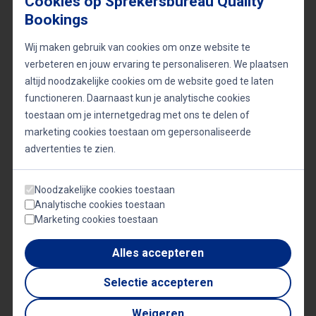
Cookies op Sprekersbureau Quality
Bookings
Wij maken gebruik van cookies om onze website te
Op weg naar de Amerikaanse
verbeteren en jouw ervaring te personaliseren. We plaatsen
verkiezingen | #1737 met Charles
altijd noodzakelijke cookies om de website goed te laten
Groenhuijsen
functioneren. Daarnaast kun je analytische cookies
toestaan om je internetgedrag met ons te delen of
marketing cookies toestaan om gepersonaliseerde
advertenties te zien.
Noodzakelijke cookies toestaan
USA beyond Trump | Charles
Analytische cookies toestaan
Groenhuijsen | TEDxAmsterdam
Marketing cookies toestaan
Alles accepteren
Selectie accepteren
Queen Máxima Interview on
Financial Inclusion with Charles
Weigeren