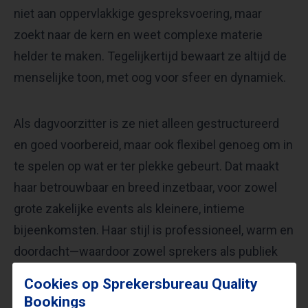
niet aan oppervlakkige gespreksvoering, maar
zoekt naar de kern en weet complexe materie
helder te maken. Tegelijkertijd bewaart ze altijd de
menselijke toon, met oog voor sfeer en dynamiek.
Als dagvoorzitter is ze niet alleen gestructureerd
en goed voorbereid, maar ook flexibel genoeg om in
te spelen op wat er ter plekke gebeurt. Dat maakt
haar betrouwbaar en breed inzetbaar, voor zowel
grote zakelijke events als kleinere, intieme
bijeenkomsten. Haar stijl is professioneel, warm en
doordacht—waardoor zowel sprekers als publiek
zich gehoord en gezien voelen.
Cookies op Sprekersbureau Quality
Bookings