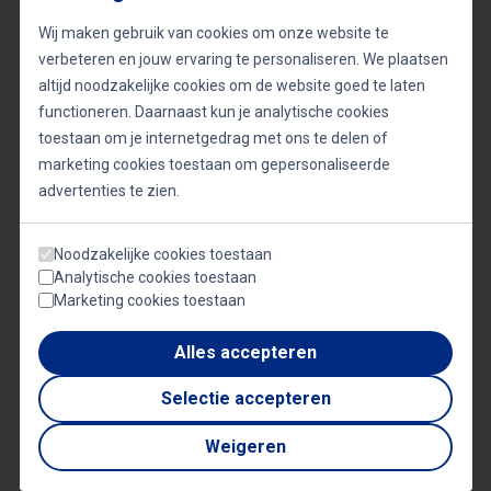
Amber Brantsen boeken als dagvoorzitter voor
Wij maken gebruik van cookies om onze website te
jouw evenement? Neem nu contact op voor
verbeteren en jouw ervaring te personaliseren. We plaatsen
boekingen en beschikbaarheid.
altijd noodzakelijke cookies om de website goed te laten
functioneren. Daarnaast kun je analytische cookies
toestaan om je internetgedrag met ons te delen of
marketing cookies toestaan om gepersonaliseerde
Onderwerpen
advertenties te zien.
Dagvoorzitterschap
Presenteren
Noodzakelijke cookies toestaan
Analytische cookies toestaan
Marketing cookies toestaan
Reviews over Amber Brantsen
Alles accepteren
Selectie accepteren
Schrijf een review
Weigeren