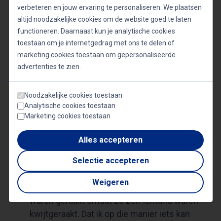
verbeteren en jouw ervaring te personaliseren. We plaatsen
ook als bedrijven bijvoorbeeld een lied willen
altijd noodzakelijke cookies om de website goed te laten
horen buiten mijn repertoire, ben ik bereid om
functioneren. Daarnaast kun je analytische cookies
dat te zingen. Zolang het maar om mooi werk
toestaan om je internetgedrag met ons te delen of
gaat. Op verzoek kan ik zelfs een lied op maat
marketing cookies toestaan om gepersonaliseerde
schrijven dat geheel binnen het dagthema
advertenties te zien.
past.”
Wat is het mooiste compliment dat je tot nu
Noodzakelijke cookies toestaan
Analytische cookies toestaan
toe als soloartiest hebt gekregen?
Marketing cookies toestaan
“Helaas onthoud ik kritiek altijd beter dan
complimenten, maar ik vind het altijd geweldig
Alles accepteren
als ik met mijn muziek connectie kan maken
met mensen. Zoals met het nummer ‘Dan
Selectie accepteren
denk ik aan jou’, van mijn eerste soloalbum.
Weigeren
Mensen bedankten me voor dat nummer, en
waren geraakt omdat ze zelf iemand waren
kwijtgeraakt. Dat ik op die manier iets kan