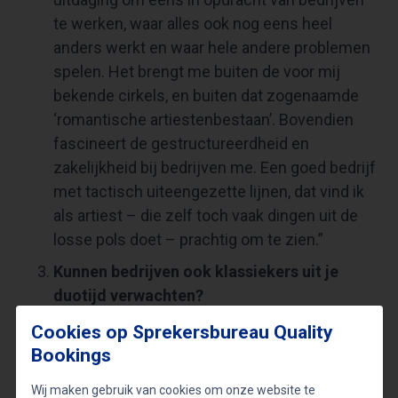
te werken, waar alles ook nog eens heel
anders werkt en waar hele andere problemen
spelen. Het brengt me buiten de voor mij
bekende cirkels, en buiten dat zogenaamde
‘romantische artiestenbestaan’. Bovendien
fascineert de gestructureerdheid en
zakelijkheid bij bedrijven me. Een goed bedrijf
met tactisch uiteengezette lijnen, dat vind ik
als artiest – die zelf toch vaak dingen uit de
losse pols doet – prachtig om te zien.”
Kunnen bedrijven ook klassiekers uit je
duotijd verwachten?
“In principe is bijna alles mogelijk. Ook wat ik
Cookies op Sprekersbureau Quality
samen met Acda en de Munnik heb gemaakt
Bookings
is natuurlijk mijn werk. Daar ben ik alleen maar
trots op, en die nummers zing ik graag. Maar
Wij maken gebruik van cookies om onze website te