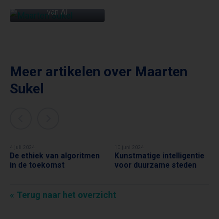
Maatschappelijke impact
van AI
Meer artikelen over
Maarten
Sukel
4 juli 2024
10 juni 2024
De ethiek van algoritmen
Kunstmatige intelligentie
MAARTEN SUKEL
MAARTEN SUKEL
in de toekomst
voor duurzame steden
Terug naar het overzicht