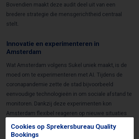
Bovendien maakt deze audit deel uit van een
bredere strategie die mensgerichtheid centraal
stelt.
Innovatie en experimenteren in
Amsterdam
Wat Amsterdam volgens Sukel uniek maakt, is de
moed om te experimenteren met AI. Tijdens de
coronapandemie zette de stad bijvoorbeeld
eenvoudige technologieën in om sociale afstand te
monitoren. Dankzij deze experimenten kon
Amsterdam flexibel reageren op nieuwe situaties
en snel effectieve maatregelen treffen.
Cookies op Sprekersbureau Quality
Bookings