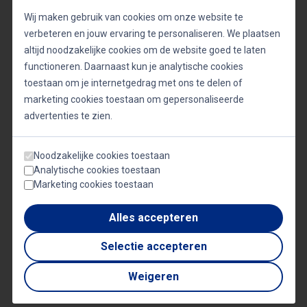
De rol van AI in stedelijke innovatie
Wij maken gebruik van cookies om onze website te
verbeteren en jouw ervaring te personaliseren. We plaatsen
Sukel ziet AI als een krachtig hulpmiddel om
altijd noodzakelijke cookies om de website goed te laten
steden leefbaarder en eerlijker te maken. Toch
functioneren. Daarnaast kun je analytische cookies
benadrukt hij dat verantwoord experimenteren
toestaan om je internetgedrag met ons te delen of
onmisbaar is. Alleen door nauwe samenwerking
marketing cookies toestaan om gepersonaliseerde
advertenties te zien.
tussen technologische experts en beleidsmakers
kunnen steden de voordelen van AI volledig
Noodzakelijke cookies toestaan
benutten. Bovendien zorgt deze aanpak ervoor dat
Analytische cookies toestaan
technologische vooruitgang iedereen ten goede
Marketing cookies toestaan
komt.
Alles accepteren
Selectie accepteren
Weigeren
Gerelateerde sprekers
MAARTEN SUKEL