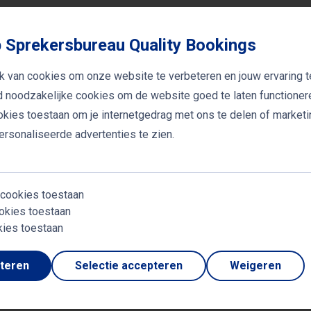
unnen organisaties door transparant te zijn sneller insp
jke behandeling. Algoritmen die duidelijk worden uitgele
 Sprekersbureau Quality Bookings
en eerlijkere samenleving.
k van cookies om onze website te verbeteren en jouw ervaring t
jd noodzakelijke cookies om de website goed te laten functioner
loper in ethische AI
ookies toestaan om je internetgedrag met ons te delen of market
uitstekende universiteiten en onderzoeksinstituten, zeg
rsonaliseerde advertenties te zien.
investeringen nodig zijn om internationaal voorop te blij
enschap en industrie is essentieel om een leidende rol
 cookies toestaan
ng van AI.
okies toestaan
kies toestaan
pteren
Selectie accepteren
Weigeren
 sprekers
L