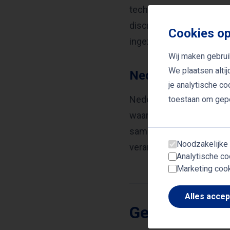
technologie. Bovendien k
discriminatie of oneerli
Cookies op
ingezet, dragen bij aan e
Wij maken gebrui
We plaatsen alti
Nederland als kop
je analytische c
Nederland beschikt over 
toestaan om gepe
waarschuwt hij dat meer 
samenwerking tussen wet
Noodzakelijke
verantwoorde ontwikkeli
Analytische co
Marketing coo
Alles acce
Gerelateerde
MAARTEN SUKE