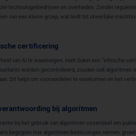
grote technologiebedrijven en overheden. Zonder reguleri
n van een kleine groep, wat leidt tot oneerlijke machts
sche certificering
kheid van AI te waarborgen, stelt Sukel een “ethische certi
ountants worden gecontroleerd, zouden ook algoritmen e
an. Dit helpt om vooroordelen te voorkomen en het vert
verantwoording bij algoritmen
rantie bij het gebruik van algoritmen essentieel om publi
ers begrijpen hoe algoritmen beslissingen nemen, groei