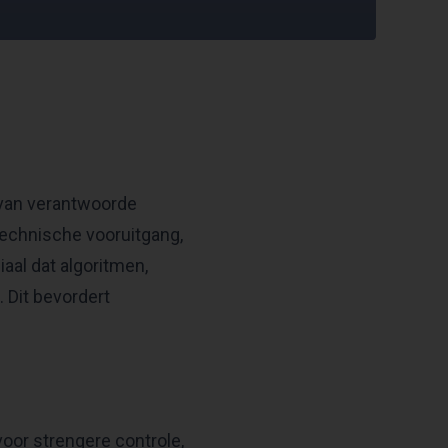
g van verantwoorde
 technische vooruitgang,
iaal dat algoritmen,
. Dit bevordert
voor strengere controle,