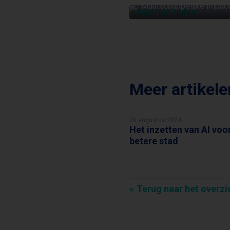
Maatschappelijke impact
Meer artikel
20 augustus 2024
Het inzetten van AI voo
MAARTEN SUKEL
betere stad
Terug naar het overzi