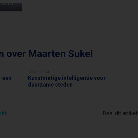
 van AI
en over
Maarten Sukel
10 juni 2024
r een
Kunstmatige intelligentie voor
MAARTEN SUKEL
duurzame steden
cht
Deel dit artikel