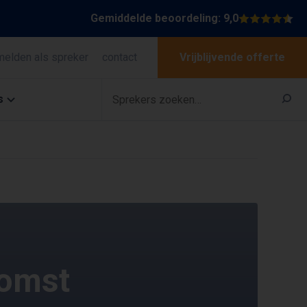
Gemiddelde beoordeling: 9,0
melden als spreker
contact
Vrijblijvende offerte
s
komst