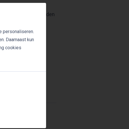
elen op zorgen over
gd en verantwoord worden
e personaliseren.
en. Daarnaast kun
ing cookies
t Sukel. Toch
ven lopen. Sterkere
 te behouden in de