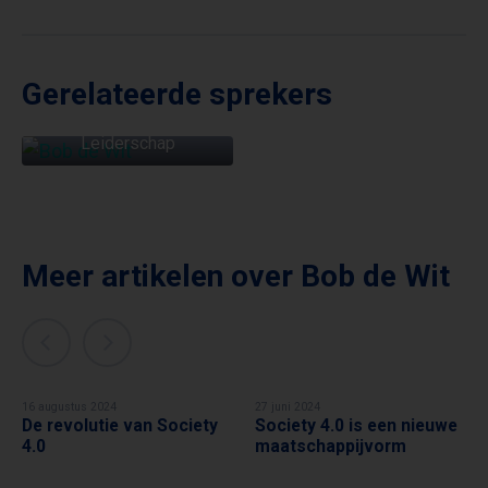
Gerelateerde sprekers
BOB DE WIT
Hoogleraar Strategisch
Leiderschap
Meer artikelen over
Bob de Wit
16 augustus 2024
27 juni 2024
De revolutie van Society
Society 4.0 is een nieuwe
BOB DE WIT
BOB DE WIT
4.0
maatschappijvorm