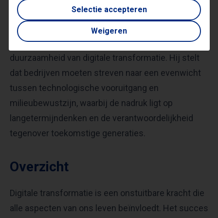
De duurzaamheid van digitale
Selectie accepteren
transformatie
Weigeren
Een aspect dat Bob de Wit vaak aankaart is de
duurzaamheid van digitale transformatie. Hij stelt
dat bedrijven moeten streven naar een evenwicht
tussen technologische vooruitgang en
milieubewustzijn, waarbij de nadruk ligt op
langetermijndenken en de verantwoordelijkheid
tegenover toekomstige generaties.
Overzicht
Digitale transformatie is een onstuitbare kracht die
alle aspecten van ons leven beïnvloedt. Het succes