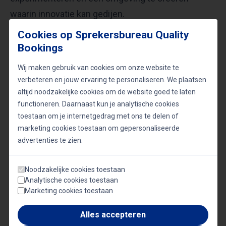
waarin innovatie kan gedijen.
Cookies op Sprekersbureau Quality
Toekomstige trends en de visie
Bookings
van Bob de Wit
Wij maken gebruik van cookies om onze website te
verbeteren en jouw ervaring te personaliseren. We plaatsen
altijd noodzakelijke cookies om de website goed te laten
In zijn lezingen en publicaties heeft Bob de Wit
functioneren. Daarnaast kun je analytische cookies
gesproken over de toekomstige trends die vorm
toestaan om je internetgedrag met ons te delen of
zullen geven aan de digitale wereld. Hij benadrukt
marketing cookies toestaan om gepersonaliseerde
het belang van opkomende technologieën zoals
advertenties te zien.
het Internet of Things (IoT), kunstmatige
Noodzakelijke cookies toestaan
intelligentie en blockchain, en hoe deze
Analytische cookies toestaan
technologieën de manier waarop we werken, leven
Marketing cookies toestaan
en met elkaar omgaan zullen transformeren.
Alles accepteren