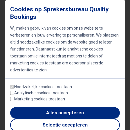
neurodiversiteit, bouwt aan een mensgerichtere,
Cookies op Sprekersbureau Quality
toekomstbestendige organisatie.
Bookings
Neurodiversiteit zichtbaar maken in alle
Wij maken gebruik van cookies om onze website te
lagen van de organisatie
verbeteren en jouw ervaring te personaliseren. We plaatsen
altijd noodzakelijke cookies om de website goed te laten
Volgens Saskia Schepers is het essentieel dat
functioneren. Daarnaast kun je analytische cookies
toestaan om je internetgedrag met ons te delen of
neurodiversiteit niet alleen een onderwerp is
marketing cookies toestaan om gepersonaliseerde
binnen HR of inclusietrainingen, maar zichtbaar
advertenties te zien.
wordt in alle lagen van de organisatie. Van
leiderschap tot uitvoerende teams moet het besef
Noodzakelijke cookies toestaan
groeien dat neurodiversiteit waarde toevoegt. Dat
Analytische cookies toestaan
Marketing cookies toestaan
vraagt om het bespreekbaar maken van verschillen,
het delen van ervaringen én het aanpassen van
Alles accepteren
processen zodat iedereen gelijke kansen krijgt om
Selectie accepteren
te floreren.