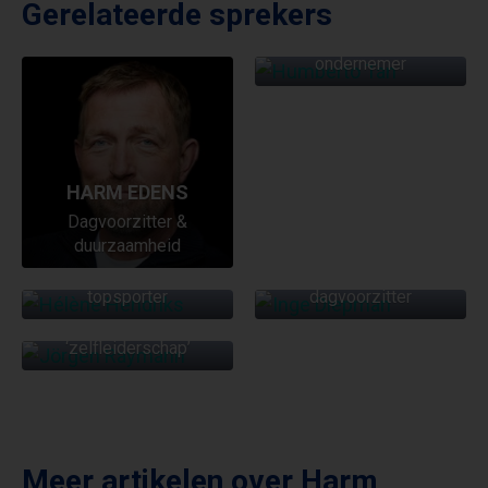
Gerelateerde sprekers
HUMBERTO TAN
Dagvoorzitter en
ondernemer
HARM EDENS
Dagvoorzitter &
HÉLÈNE HENDRIKS
INGE DIEPMAN
duurzaamheid
Tv Presentatrice en oud
Professioneel
JÖRGEN RAYMANN
topsporter
dagvoorzitter
Goed en verstandig
‘zelfleiderschap’
Meer artikelen over
Harm