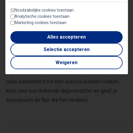
Noodzakelijke cookies toestaan
Een bekende dagvoorzitter kan je evenement naar
Analytische cookies toestaan
Marketing cookies toestaan
een hoger niveau tillen. Bij Sprekersbureau Quality
Bookings zijn we gespecialiseerd in het verbinden
Alles accepteren
van opdrachtgevers met de juiste dagvoorzitters.
Selectie accepteren
Of je nu op zoek bent naar iemand met humor,
Weigeren
diepgang, sportiviteit, charisma of veelzijdigheid,
wij hebben een breed portfolio van talenten die
jouw evenement tot een succes kunnen maken.
Kies voor een bekende dagvoorzitter en geef je
evenement de flair die het verdient.