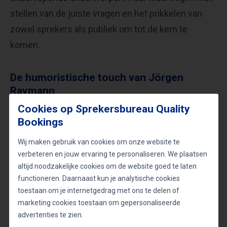
stellen van de juiste vragen en het prikkelen van
zowel sprekers als publiek om tot de kern te
komen.
De humoristische touch van Jörgen
Raymann
Cookies op Sprekersbureau Quality
Jörgen Raymann
is een dagvoorzitter die humor
Bookings
naadloos weet te verbinden met serieuze thema’s.
Wij maken gebruik van cookies om onze website te
Zijn interculturele achtergrond en jarenlange
verbeteren en jouw ervaring te personaliseren. We plaatsen
ervaring in de entertainmentwereld stellen hem in
altijd noodzakelijke cookies om de website goed te laten
staat om elk evenement licht en luchtig te houden,
functioneren. Daarnaast kun je analytische cookies
terwijl de boodschap helder blijft. Zijn optredens
toestaan om je internetgedrag met ons te delen of
marketing cookies toestaan om gepersonaliseerde
zijn niet alleen vermakelijk, maar zetten ook aan tot
advertenties te zien.
denken.