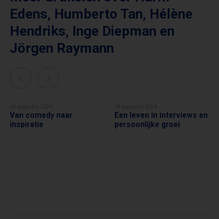
Edens
,
Humberto Tan
,
Hélène
Hendriks
,
Inge Diepman
en
Jörgen Raymann
20 augustus 2024
19 augustus 2024
Van comedy naar
Een leven in interviews en
JÖRGEN RAYMANN
INGE DIEPMAN
inspiratie
persoonlijke groei