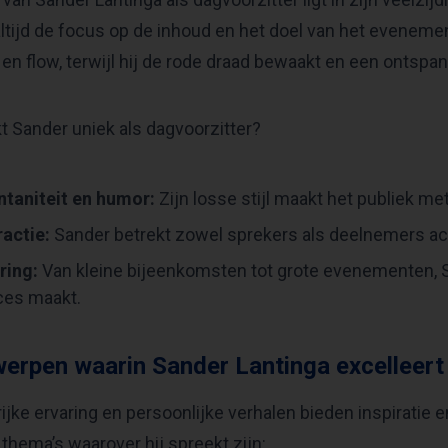
ltijd de focus op de inhoud en het doel van het evenement
 en flow, terwijl hij de rode draad bewaakt en een ontspa
 Sander uniek als dagvoorzitter?
taniteit en humor:
Zijn losse stijl maakt het publiek m
ractie:
Sander betrekt zowel sprekers als deelnemers act
ring:
Van kleine bijeenkomsten tot grote evenementen, S
es maakt.
erpen waarin Sander Lantinga excelleert
rijke ervaring en persoonlijke verhalen bieden inspiratie
 thema’s waarover hij spreekt zijn: