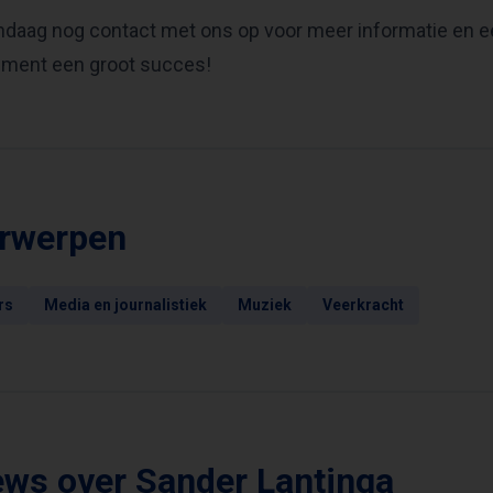
aag nog contact met ons op voor meer informatie en ee
ment een groot succes!
rwerpen
rs
Media en journalistiek
Muziek
Veerkracht
ews over Sander Lantinga