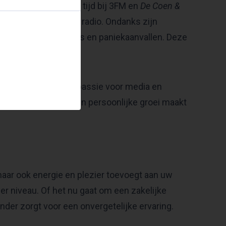
 meteen opviel. Zijn tijd bij 3FM en
De Coen &
op de Nederlandse radio. Ondanks zijn
et omgaan met stress en paniekaanvallen. Deze
nde spreker.
oofdstuk, maar zijn passie voor media en
essionele ervaring en persoonlijke groei maakt
 maar ook energie en plezier toevoegt aan uw
 niveau. Of het nu gaat om een zakelijke
nder zorgt voor een onvergetelijke ervaring.