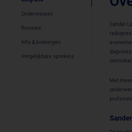
Ove
Onderwerpen
Sander La
Reviews
radiopres
Info & boekingen
evenement
dagvoorzi
Vergelijkbare sprekers
onmisbar
Met meer 
onderwerp
professio
Sander
De kracht