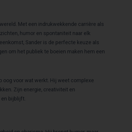
wereld. Met een indrukwekkende carrière als
nzichten, humor en spontaniteit naar elk
jeenkomst, Sander is de perfecte keuze als
rmogen om het publiek te boeien maken hem een
p oog voor wat werkt. Hij weet complexe
en. Zijn energie, creativiteit en
n bijblijft.
jdigheid en charisma. Hij brengt humor, maar