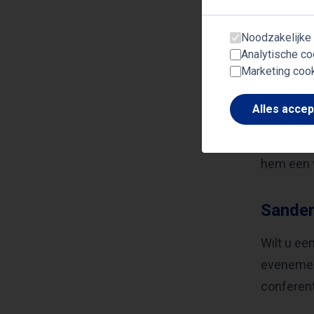
Sander’s 
Sander S
Noodzakelijke
successen
Analytische co
Marketing coo
ervaringe
Alles acce
Met zijn 
entertain
hem een v
Sander
Wilt u ee
evenement
conferent