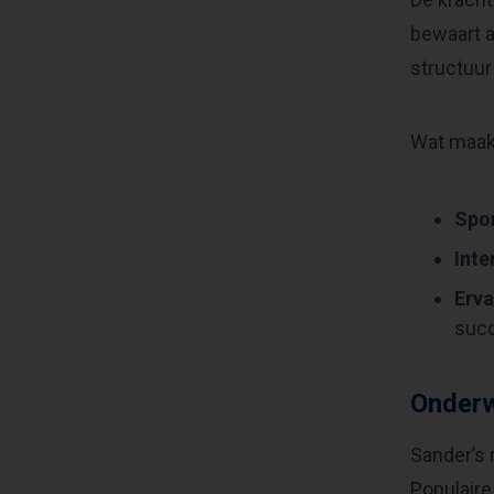
bewaart a
structuur
Wat maakt
Spon
Inte
Erva
succ
Onderw
Sander’s 
Populaire