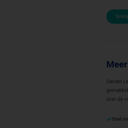
Schri
Meer
Sander La
gemakkeli
over de v
Snel co