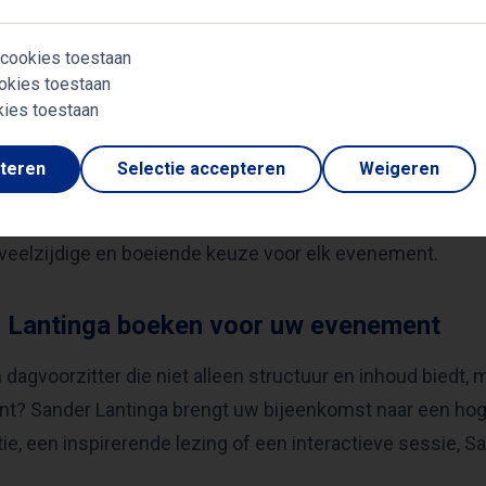
reis in de media begon bij MTV, waar zijn creatieve aanpak
how
maakte hem tot een van de meest geliefde stemmen 
 cookies toestaan
 ging Sander ook persoonlijke uitdagingen aan, zoals h
okies toestaan
kies toestaan
n hebben hem gevormd tot een authentieke en inspirere
pteren
Selectie accepteren
Weigeren
overstap naar JOE in 2024 begint Sander aan een nieuw h
ment blijft onveranderd. Deze unieke combinatie van prof
eelzijdige en boeiende keuze voor elk evenement.
 Lantinga boeken voor uw evenement
n dagvoorzitter die niet alleen structuur en inhoud biedt,
? Sander Lantinga brengt uw bijeenkomst naar een hoger
ie, een inspirerende lezing of een interactieve sessie, Sa