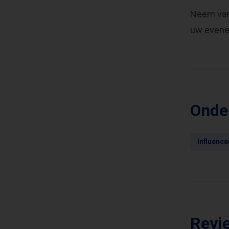
Neem vand
uw evene
Onde
Influence
Revi