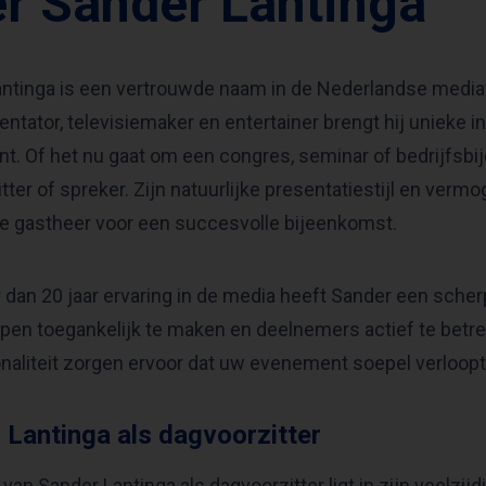
r Sander Lantinga
ntinga is een vertrouwde naam in de Nederlandse media
entator, televisiemaker en entertainer brengt hij unieke i
. Of het nu gaat om een congres, seminar of bedrijfsbi
tter of spreker. Zijn natuurlijke presentatiestijl en ve
e gastheer voor een succesvolle bijeenkomst.
dan 20 jaar ervaring in de media heeft Sander een scher
en toegankelijk te maken en deelnemers actief te betrekk
naliteit zorgen ervoor dat uw evenement soepel verloopt e
 Lantinga als dagvoorzitter
 van Sander Lantinga als dagvoorzitter ligt in zijn veelzi