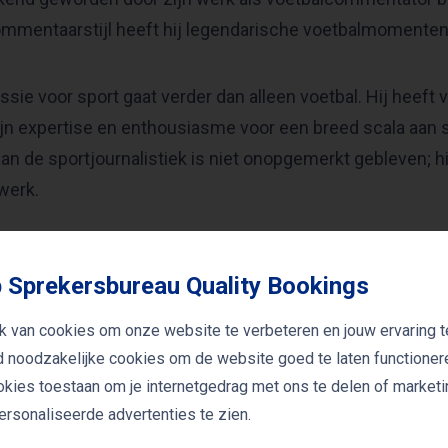
mmentaarstijl heeft hij legendarische voetbalmomenten
assie voor sport gaat verder dan alleen voetbal. Hij heef
ijn expertise en enthousiasme voor een breed scala aan s
aan de sportjournalistiek is niet onopgemerkt gebleven;
 werk.
 journalistieke carrière is Evert ook actief geweest als sc
 Sprekersbureau Quality Bookings
 uniek inzicht in de wereld achter de schermen van de 
k van cookies om onze website te verbeteren en jouw ervaring t
niet alleen een gerespecteerd commentator en schrijver, 
jd noodzakelijke cookies om de website goed te laten functioner
en ervaringen zijn een bron van inspiratie voor velen. Zi
ookies toestaan om je internetgedrag met ons te delen of market
rsonaliseerde advertenties te zien.
tiek over te brengen, maakt hem een gewilde spreker op