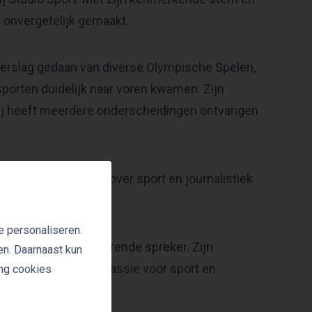
 onvergetelijk gemaakt.
t verslag gedaan van diverse Olympische Spelen,
porten duidelijk naar voren kwamen. Zijn
 hij heeft meerdere onderscheidingen ontvangen
hrijver. Zijn boeken over sport en journalistiek
sportmedia.
e personaliseren.
maar ook een inspirerende spreker. Zijn
en. Daarnaast kun
jn vermogen om zijn passie voor sport en
ing cookies
 evenementen.