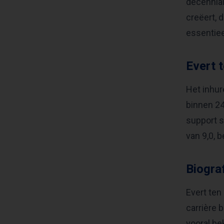
decennial
creëert, 
essentiee
Evert 
Het inhur
binnen 24
support s
van 9,0, 
Biogra
Evert ten
carrière 
vooral be