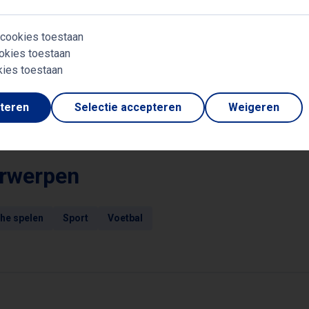
rijke carrière en diepgaande kennis van sport en media, i
 cookies toestaan
 dat op zoek is naar een boeiende en ervaren spreker. D
okies toestaan
n een evenement dat zowel informatief als inspirerend zal
kies toestaan
pteren
Selectie accepteren
Weigeren
rwerpen
he spelen
Sport
Voetbal