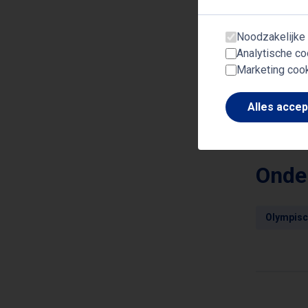
Met zijn 
Noodzakelijke
evenement
Analytische co
jezelf va
Marketing coo
Alles acce
Onde
Olympisc