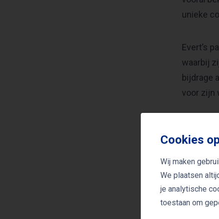
unieke co
Evert’s p
waarbij z
bijdrage 
voor zijn
Naast zijn
Cookies op
geven een
Wij maken gebrui
Evert is 
We plaatsen alti
verhalen 
je analytische c
toestaan om gepe
journalis