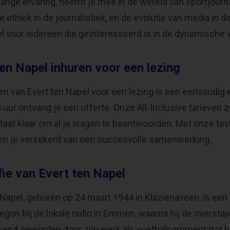
ange ervaring, neemt je mee in de wereld van sportjourna
de ethiek in de journalistiek, en de evolutie van media in
l voor iedereen die geïnteresseerd is in de dynamische 
ten Napel inhuren voor een lezing
en van Evert ten Napel voor een lezing is een eenvoudig 
 uur ontvang je een offerte. Onze All-Inclusive tarieven 
taat klaar om al je vragen te beantwoorden. Met onze t
ben je verzekerd van een succesvolle samenwerking.
fie van Evert ten Napel
 Napel, geboren op 24 maart 1944 in Klazienaveen, is een 
begon bij de lokale radio in Emmen, waarna hij de overstap 
kend geworden door zijn werk als voetbalcommentator b