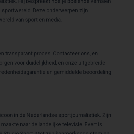
listiek. Hij bespreekt hoe je boeiende verhalen
 de sportwereld. Deze onderwerpen zijn
wereld van sport en media.
en transparant proces. Contacteer ons, en
zorgen voor duidelijkheid, en onze uitgebreide
evredenheidsgarantie en gemiddelde beoordeling
icoon in de Nederlandse sportjournalistiek. Zijn
maakte naar de landelijke televisie. Evert is
ij Studio Sport. Met zijn kenmerkende stem en