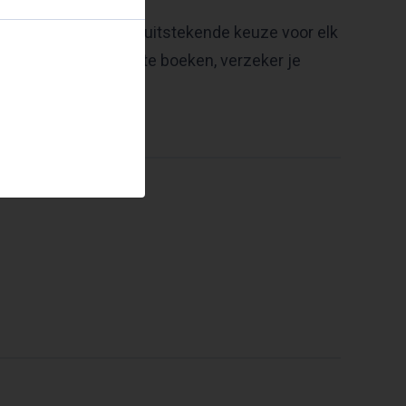
s Evert ten Napel een uitstekende keuze voor elk
oor Evert ten Napel te boeken, verzeker je
 zijn.