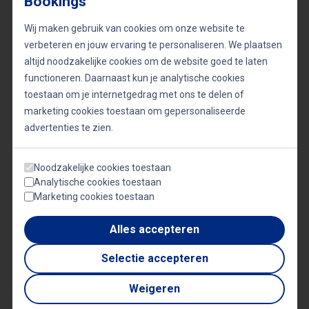
Bookings
Toekomstige initiatieven
Wij maken gebruik van cookies om onze website te
Naast zijn boek werkt Kroon aan diverse projecten,
verbeteren en jouw ervaring te personaliseren. We plaatsen
altijd noodzakelijke cookies om de website goed te laten
zoals het ontwikkelen van een managementgame
functioneren. Daarnaast kun je analytische cookies
en het geven van theatercolleges. Hij blijft
toestaan om je internetgedrag met ons te delen of
bedrijven uitdagen en inspireren met zijn unieke
marketing cookies toestaan om gepersonaliseerde
advertenties te zien.
perspectief en aanpak.
Noodzakelijke cookies toestaan
Analytische cookies toestaan
Marketing cookies toestaan
Gerelateerde sprekers
JAN-JOOST KROON
Alles accepteren
Van Capo tot Ceo
Selectie accepteren
Weigeren