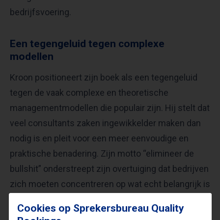
bedrijfsvoering. ​
Een tegengeluid tegen complexe
modellen
Kroon positioneert zijn boek als een tegengeluid
tegen de vaak complexe en theoretische
managementmodellen die populair zijn. Hij stelt dat
veel consultants zaken ingewikkelder maken dan
nodig is en pleit voor een meer eenvoudige en
praktische benadering. Zijn motto “elimineer de
bullshit” onderstreept zijn overtuiging dat bedrijven
zich moeten concentreren op wat echt belangrijk is
en onnodige complexiteit moeten vermijden. ​
Cookies op Sprekersbureau Quality