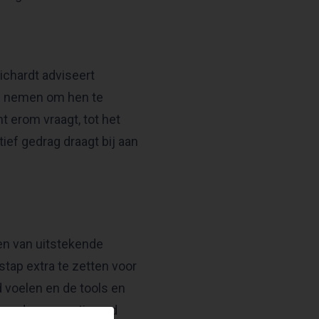
ichardt adviseert
 te nemen om hen te
t erom vraagt, tot het
ief gedrag draagt bij aan
en van uitstekende
tap extra te zetten voor
 voelen en de tools en
teund en gemotiveerd