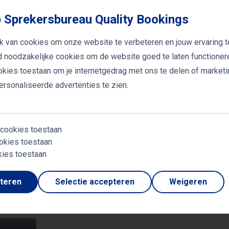
nteracties verbeteren en bijdragen aan een duurzame klantr
 Sprekersbureau Quality Bookings
 actie
k van cookies om onze website te verbeteren en jouw ervaring t
jd noodzakelijke cookies om de website goed te laten functioner
lessen die Reichardt bedrijven leert, is het effectief ge
ookies toestaan om je internetgedrag met ons te delen of market
ringen door te voeren. Door regelmatig feedback te verz
rsonaliseerde advertenties te zien.
en in hun processen identificeren en hierop inspelen. Dit 
, maar zorgt er ook voor dat bedrijven zich kunnen onde
 cookies toestaan
okies toestaan
kies toestaan
pteren
Selectie accepteren
Weigeren
 sprekers
DT