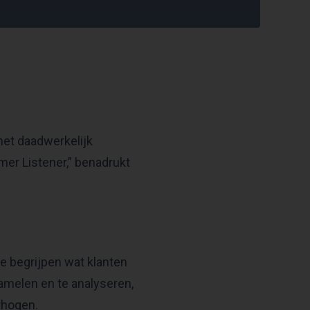
het daadwerkelijk
mer Listener,” benadrukt
e begrijpen wat klanten
amelen en te analyseren,
rhogen.