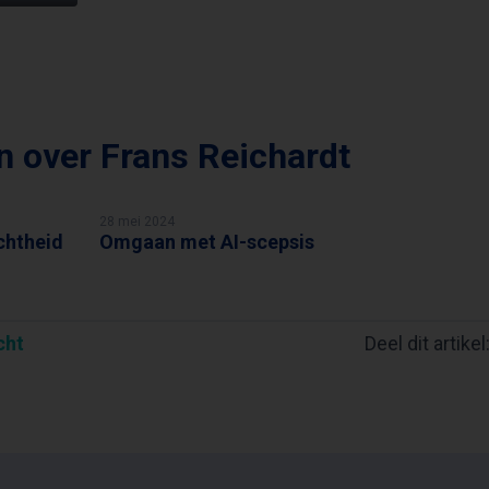
en over
Frans Reichardt
28 mei 2024
chtheid
Omgaan met AI-scepsis
FRANS REICHARDT
cht
Deel dit artikel