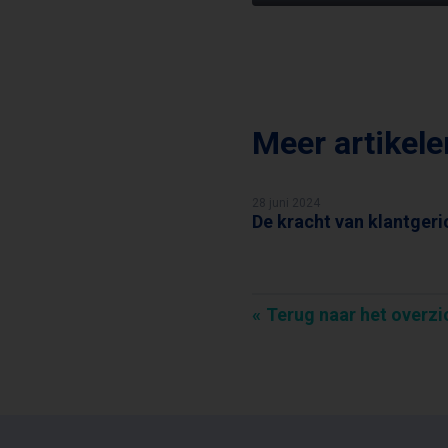
Meer artikel
28 juni 2024
De kracht van klantgeri
FRANS REICHARDT
Terug naar het overzi