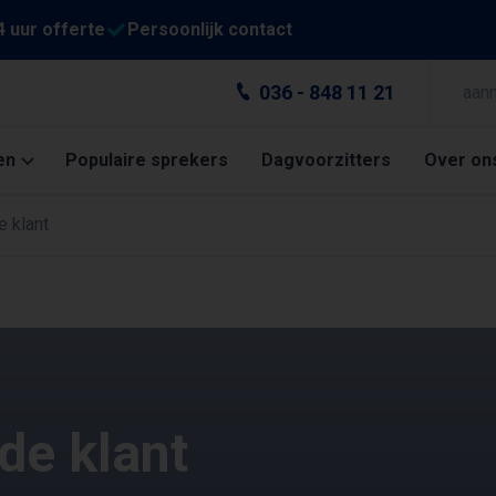
4 uur offerte
Persoonlijk contact
036 - 848 11 21
aan
en
Populaire sprekers
Dagvoorzitters
Over on
e klant
de klant