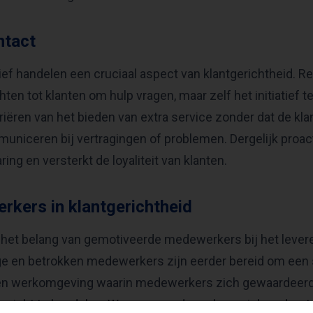
ntact
tief handelen een cruciaal aspect van klantgerichtheid. Re
hten tot klanten om hulp vragen, maar zelf het initiatief
iëren van het bieden van extra service zonder dat de klan
uniceren bij vertragingen of problemen. Dergelijk proact
ring en versterkt de loyaliteit van klanten.
rkers in klantgerichtheid
 het belang van gemotiveerde medewerkers bij het lever
ge en betrokken medewerkers zijn eerder bereid om een s
 een werkomgeving waarin medewerkers zich gewaardeerd
ntgericht te handelen. Wanneer medewerkers zich onders