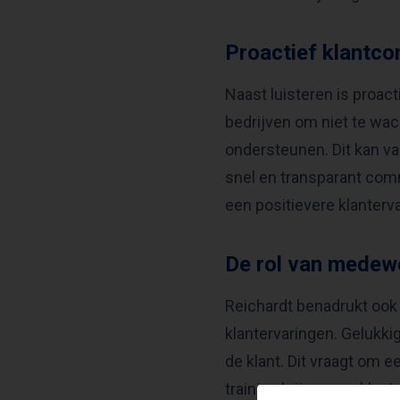
Proactief klantco
Naast luisteren is proac
bedrijven om niet te wac
ondersteunen. Dit kan var
snel en transparant comm
een positievere klanterva
De rol van medewe
Reichardt benadrukt ook
klantervaringen. Gelukki
de klant. Dit vraagt om
training krijgen om kla