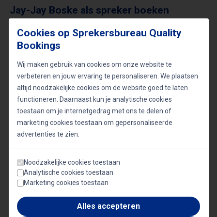
Jay-Jay Boske als spreker boeken
Jay-Jay Boske is een inspirerende spreker die zijn
Cookies op Sprekersbureau Quality
Bookings
unieke combinatie van sportervaring,
ondernemerschap en contentcreatie inzet om
Wij maken gebruik van cookies om onze website te
anderen te motiveren. Zijn lezingen bieden
verbeteren en jouw ervaring te personaliseren. We plaatsen
altijd noodzakelijke cookies om de website goed te laten
inzichten in hoe je je passie kunt omzetten in een
functioneren. Daarnaast kun je analytische cookies
succesvolle onderneming en hoe je authenticiteit
toestaan om je internetgedrag met ons te delen of
centraal kunt stellen in alles wat je doet. Of het nu
marketing cookies toestaan om gepersonaliseerde
advertenties te zien.
gaat om zakelijke evenementen, seminars, of
inspiratiesessies, Boske weet zijn publiek te
Noodzakelijke cookies toestaan
boeien met zijn verhalen en zijn duidelijke visie op
Analytische cookies toestaan
content en ondernemerschap.
Marketing cookies toestaan
Alles accepteren