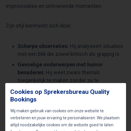
improvisaties en ontroerende momenten.
Zijn stijl kenmerkt zich door:
Scherpe observaties:
Hij analyseert situaties
met een blik die zowel kritisch als grappig is.
Gevoelige onderwerpen met humor
benaderen:
Hij weet zware thema’s
toegankelijk te maken zonder ze te
bagatelliseren.
Cookies op Sprekersbureau Quality
Interactie met het publiek:
Zijn achtergrond
Bookings
in improvisatietheater maakt dat hij inspeelt
Wij maken gebruik van cookies om onze website te
op reacties en onverwachte momenten.
verbeteren en jouw ervaring te personaliseren. We plaatsen
altijd noodzakelijke cookies om de website goed te laten