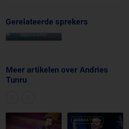
Gerelateerde sprekers
ANDRIES TUNRU
Cabaretier &
dagvoorzitter
Meer artikelen over
Andries
Tunru
ANDRIES TUNRU