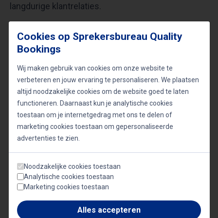
langdurige klantrelaties.
Cookies op Sprekersbureau Quality
Van inspiratie naar actie
Bookings
Duurzame bedrijfsvoering vereist meer dan mooie
Wij maken gebruik van cookies om onze website te
woorden en goed bedoelde intenties. Het vraagt
verbeteren en jouw ervaring te personaliseren. We plaatsen
om meetbare doelen, concrete actieplannen en
altijd noodzakelijke cookies om de website goed te laten
voortdurende evaluatie. Organisaties die hierin
functioneren. Daarnaast kun je analytische cookies
toestaan om je internetgedrag met ons te delen of
vooroplopen, delen hun kennis en moedigen
marketing cookies toestaan om gepersonaliseerde
anderen aan om hetzelfde te doen. Zo ontstaat een
advertenties te zien.
netwerk van gelijkgestemden dat bijdraagt aan een
economie die eerlijker, duurzamer en
Noodzakelijke cookies toestaan
Analytische cookies toestaan
toekomstbestendiger is.
Marketing cookies toestaan
Alles accepteren