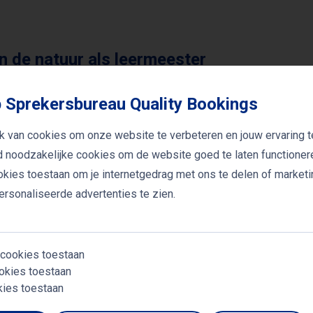
 de natuur als leermeester
ernieuwd respect voor de natuur, niet alleen als bron van
 Sprekersbureau Quality Bookings
ukt dat veel problemen waarmee we worstelen – van stres
 dat we los zijn geraakt van natuurlijke ritmes en grenze
k van cookies om onze website te verbeteren en jouw ervaring t
jd noodzakelijke cookies om de website goed te laten functioner
 wetten te begrijpen, kunnen we leren hoe balans, aanpa
ookies toestaan om je internetgedrag met ons te delen of market
lgens Dekkers ligt daar de sleutel tot een leefbare toeko
rsonaliseerde advertenties te zien.
 cookies toestaan
 sprekers
okies toestaan
S
kies toestaan