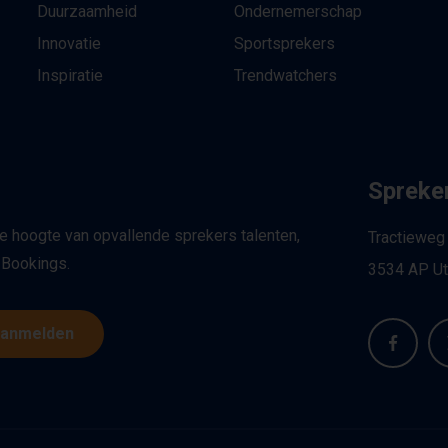
Duurzaamheid
Ondernemerschap
Innovatie
Sportsprekers
Inspiratie
Trendwatchers
Spreker
de hoogte van opvallende sprekers talenten,
Tractieweg
 Bookings.
3534 AP Ut
anmelden