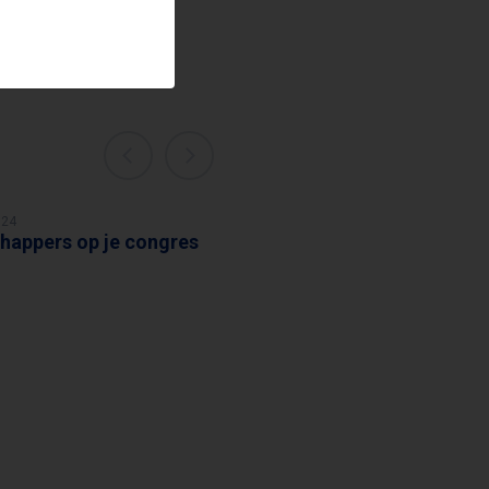
024
happers op je congres
MIDAS DEKKERS
12 november 2023
Wat kan een bedrijf leren va
een bioloog?