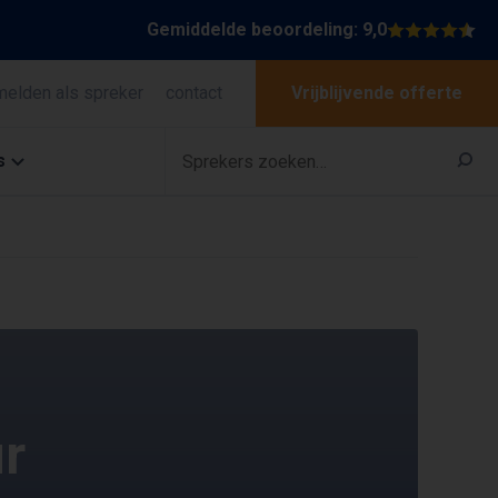
Gemiddelde beoordeling: 9,0
melden als spreker
contact
Vrijblijvende offerte
s
ur