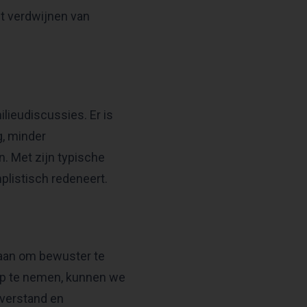
et verdwijnen van
ilieudiscussies. Er is
g, minder
. Met zijn typische
plistisch redeneert.
k aan om bewuster te
oep te nemen, kunnen we
 verstand en