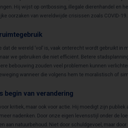
ngen. Hij wijst op ontbossing, illegale dierenhandel en h
grijke oorzaken van wereldwijde crisissen zoals COVID-19.
ruimtegebruik
e dat de wereld ‘vol’ is, vaak onterecht wordt gebruikt in m
maar we gebruiken die niet efficiënt. Betere stadsplannin
re bebouwing zouden veel problemen kunnen verlichten
beweging wanneer die volgens hem te moralistisch of sim
s begin van verandering
 voor kritiek, maar ook voor actie. Hij moedigt zijn publie
, meer nadenken. Door onze eigen levensstijl onder de l
en aan natuurbehoud. Niet door schuldgevoel, maar door