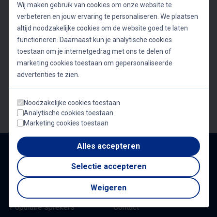
Wij maken gebruik van cookies om onze website te
Vragen? We helpen je graag!
verbeteren en jouw ervaring te personaliseren. We plaatsen
Neem vrijblijvend contact op met één van onze
altijd noodzakelijke cookies om de website goed te laten
functioneren. Daarnaast kun je analytische cookies
adviseurs
toestaan om je internetgedrag met ons te delen of
marketing cookies toestaan om gepersonaliseerde
036 - 848 11 21
advertenties te zien.
Vrijblijvende offerte
Noodzakelijke cookies toestaan
Analytische cookies toestaan
Marketing cookies toestaan
Alles accepteren
Sitemap
Selectie accepteren
Alle sprekers
Over ons
Weigeren
Onderwerpen
Aanmelden als spreker
Populaire sprekers
Contact