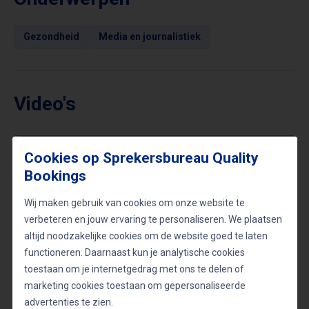
Gezondheid
Media en journalistiek
Video's
Cookies op Sprekersbureau Quality
SV CAFÉ | INTERVIEW MET CHRISTIEN
Bookings
BRONDA
SV Café | Interview met
Christien Bronda
Wij maken gebruik van cookies om onze website te
verbeteren en jouw ervaring te personaliseren. We plaatsen
altijd noodzakelijke cookies om de website goed te laten
Harmke Pijpers - Opening Modeshow
functioneren. Daarnaast kun je analytische cookies
Herma de Jong en Sonja Smalheer -
toestaan om je internetgedrag met ons te delen of
DESIGN HUIS BAARN
marketing cookies toestaan om gepersonaliseerde
advertenties te zien.