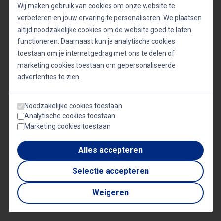
Wij maken gebruik van cookies om onze website te
Naast zijn activiteiten op het veld is Touzani actief
verbeteren en jouw ervaring te personaliseren. We plaatsen
als spreker. Hij deelt zijn inzichten over
altijd noodzakelijke cookies om de website goed te laten
doorzettingsvermogen, sport en persoonlijke
functioneren. Daarnaast kun je analytische cookies
ontwikkeling, en biedt presentaties die zowel
toestaan om je internetgedrag met ons te delen of
marketing cookies toestaan om gepersonaliseerde
vermakelijk als leerzaam zijn. Zijn verhalen bieden
advertenties te zien.
waardevolle inzichten die direct toepasbaar zijn in
het dagelijks leven en werk.
Noodzakelijke cookies toestaan
Analytische cookies toestaan
Marketing cookies toestaan
Soufiane Touzani blijft een inspirerende figuur in de
wereld van freestyle voetbal en daarbuiten, waarbij
Alles accepteren
hij zijn passie voor het spel combineert met een
Selectie accepteren
sterke betrokkenheid bij de gemeenschap en
Weigeren
jongeren.