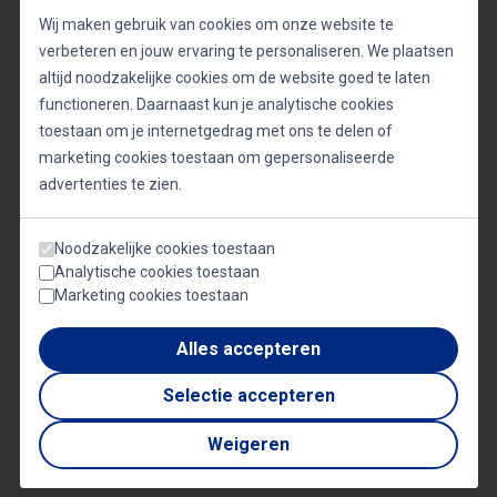
We kijken ernaar uit om organisaties de kans te
Wij maken gebruik van cookies om onze website te
bieden om van deze gepassioneerde en
verbeteren en jouw ervaring te personaliseren. We plaatsen
altijd noodzakelijke cookies om de website goed te laten
inspirerende zussen te leren. Of je nu op zoek bent
functioneren. Daarnaast kun je analytische cookies
naar een Q&A-sessie over ondernemerschap of
toestaan om je internetgedrag met ons te delen of
een keynote-spreker die je publiek zal boeien,
marketing cookies toestaan om gepersonaliseerde
Vedder & Vedder zal ongetwijfeld inspireren en
advertenties te zien.
motiveren.
Noodzakelijke cookies toestaan
Analytische cookies toestaan
Blijf op de hoogte voor meer informatie over hoe je
Marketing cookies toestaan
Vedder & Vedder kunt boeken voor je volgende
Alles accepteren
evenement. We kijken ernaar uit om dit
Selectie accepteren
opmerkelijke duo met jou te delen!
Weigeren