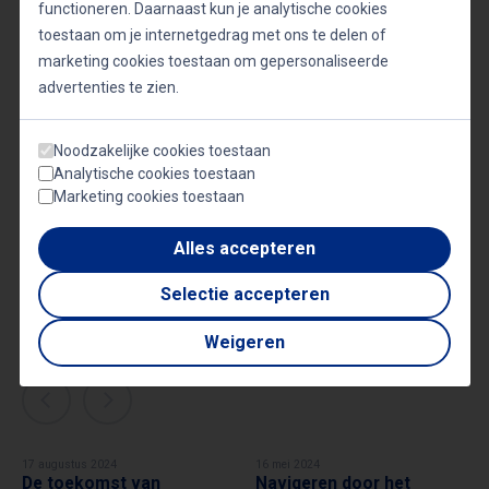
functioneren. Daarnaast kun je analytische cookies
toestaan om je internetgedrag met ons te delen of
marketing cookies toestaan om gepersonaliseerde
advertenties te zien.
Gerelateerde sprekers
CHRISTIAN
KROMME
Noodzakelijke cookies toestaan
Trendwatcher & Futurist
Analytische cookies toestaan
Marketing cookies toestaan
Alles accepteren
Meer artikelen over
Christian
Selectie accepteren
Kromme
Weigeren
17 augustus 2024
16 mei 2024
De toekomst van
Navigeren door het
CHRISTIAN KROMME
CHRISTIAN KROMME