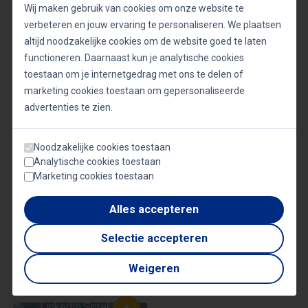
Wij maken gebruik van cookies om onze website te
LinkedIn als strategisch instrument
verbeteren en jouw ervaring te personaliseren. We plaatsen
Door LinkedIn bewust en strategisch in te zetten,
altijd noodzakelijke cookies om de website goed te laten
functioneren. Daarnaast kun je analytische cookies
kan iedere professional zijn of haar carrièrekansen
toestaan om je internetgedrag met ons te delen of
vergroten. Volgens Marjolein Bongers ligt de sleutel
marketing cookies toestaan om gepersonaliseerde
in het combineren van consistentie, authenticiteit
advertenties te zien.
en psychologisch inzicht. Door slim gebruik te
maken van het platform ontstaat niet alleen meer
Noodzakelijke cookies toestaan
Analytische cookies toestaan
zichtbaarheid, maar ook meer invloed binnen de
Marketing cookies toestaan
gewenste vakgebieden.
Alles accepteren
Selectie accepteren
Weigeren
Gerelateerde sprekers
MARJOLEIN
BONGERS
LinkedIn Spreker