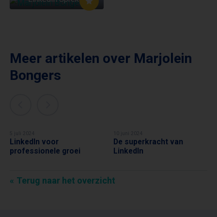
Meer artikelen over
Marjolein
Bongers
5 juli 2024
10 juni 2024
LinkedIn voor
De superkracht van
MARJOLEIN BONGERS
MARJOLEIN BONGERS
professionele groei
LinkedIn
Terug naar het overzicht