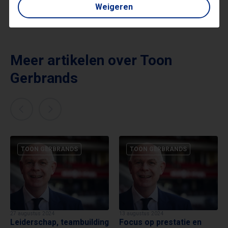
Weigeren
Meer artikelen over
Toon
Gerbrands
TOON GERBRANDS
TOON GERBRANDS
27 augustus 2024
13 augustus 2024
Leiderschap, teambuilding
Focus op prestatie en