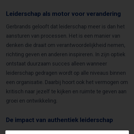
Leiderschap als motor voor verandering
Gerbrands gelooft dat leiderschap meer is dan het
aansturen van processen. Het is een manier van
denken die draait om verantwoordelijkheid nemen,
richting geven en anderen inspireren. In zijn optiek
ontstaat duurzaam succes alleen wanneer
leiderschap gedragen wordt op alle niveaus binnen
een organisatie. Daarbij hoort ook het vermogen om
kritisch naar jezelf te kijken en ruimte te geven aan
groei en ontwikkeling.
De impact van authentiek leiderschap
Volgens Gerbrands maakt authentiek leiderschap