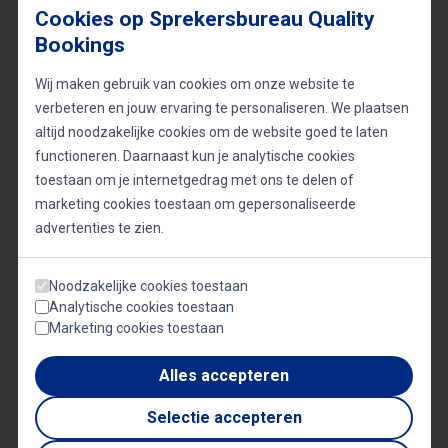
Cookies op Sprekersbureau Quality
het verschil in tijden van druk en verandering. Een
Bookings
leider die duidelijke keuzes durft te maken,
Wij maken gebruik van cookies om onze website te
betrouwbaar is en tegelijkertijd menselijk blijft,
verbeteren en jouw ervaring te personaliseren. We plaatsen
creëert rust en vertrouwen binnen een team.
altijd noodzakelijke cookies om de website goed te laten
Leiderschap vraagt daarom niet alleen om
functioneren. Daarnaast kun je analytische cookies
strategisch inzicht, maar ook om empathie en
toestaan om je internetgedrag met ons te delen of
marketing cookies toestaan om gepersonaliseerde
integriteit. Juist deze combinatie is essentieel om
advertenties te zien.
in een prestatiegerichte omgeving het maximale uit
mensen te halen.
Noodzakelijke cookies toestaan
Analytische cookies toestaan
Marketing cookies toestaan
Alles accepteren
Gerelateerde sprekers
TOON GERBRANDS
Selectie accepteren
Leiderschap & coachen