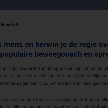
Bienefelt
s mens en herwin je de regie ove
 populaire beweegcoach en spr
rijf, altijd presterend op de toppen van zijn kunnen en u
oog – dagelijks betaalt hij de emotionele, lichamelijke én 
 met lede ogen aan. “Zou je niet eens met Fabio gaan pr
k coach van de door hem zelf ontwikkelde methode Intel
). Jaarlijks helpen hij en de coaches van zijn bedrijf tal 