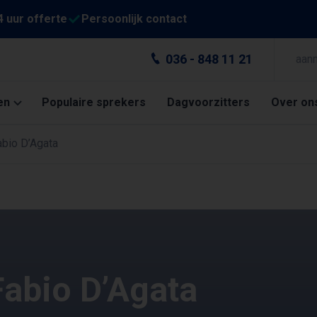
4 uur offerte
Persoonlijk contact
036 - 848 11 21
aan
en
Populaire sprekers
Dagvoorzitters
Over on
abio D’Agata
Fabio D’Agata