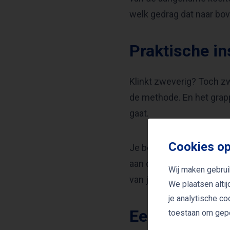
welk gedrag dat naar bov
Praktische in
Klinkt zweverig? Toch z
de methode. En het grappi
gaat.
Cookies op
Je beweegt namelijk nie
aan de eerstvolgende sta
Wij maken gebrui
van je leven.
We plaatsen alti
je analytische c
Een voorbeel
toestaan om gepe