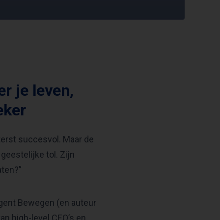
r je leven,
eker
iterst succesvol. Maar de
geestelijke tol. Zijn
aten?”
ligent Bewegen (en auteur
van high-level CEO’s en