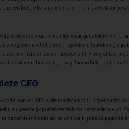
 een betere balans te vinden in hun leven. Door, je raadt
 wijzen de cijfers uit. In een tijd waar geestelijke en lich
n, overgewicht, etc.) eerder regel dan uitzondering zijn, b
lle werknemers en zakenmensen zich vroeg of laat tegen 
ook de
verkeerde
beweging draagt hier in belangrijke mate 
 deze CEO
 voorbij komen. CEO’s die maximaal vijf uur per nacht sla
elijk en geestelijk putten ze zich tot het maximale uit. Ál
met dezelfde mindset als op zijn werk: prestatiegericht e