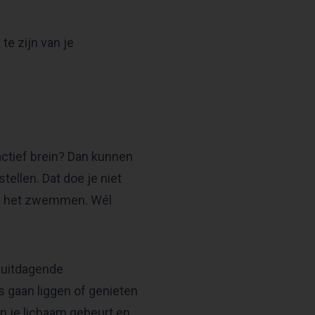
te zijn van je
actief brein? Dan kunnen
ellen. Dat doe je niet
ens het zwemmen. Wél
n uitdagende
s gaan liggen of genieten
n je lichaam gebeurt en