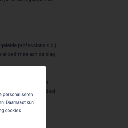
eleide professionals bij
e er zelf mee aan de slag
it lichaam of meedoen
 sterkt in elk ander deel
e personaliseren.
en. Daarnaast kun
ing cookies