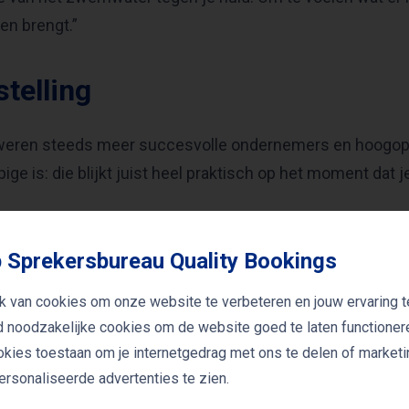
en brengt.”
stelling
weren steeds meer succesvolle ondernemers en hoogopg
ge is: die blijkt juist heel praktisch op het moment dat j
 Sprekersbureau Quality Bookings
t voor een abstract of extern opgelegd doel (een zomerf
dsmarathon), maar voor een dieper eigen verlangen dat je
k van cookies om onze website te verbeteren en jouw ervaring t
jd noodzakelijke cookies om de website goed te laten functioner
ookies toestaan om je internetgedrag met ons te delen of market
d
rsonaliseerde advertenties te zien.