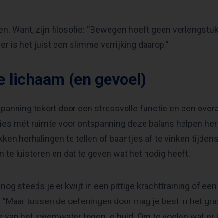
n. Want, zijn filosofie: “Bewegen hoeft geen verlengstuk 
er is het juist een slimme verrijking daarop.”
je lichaam (en gevoel)
panning tekort door een stressvolle functie en een over
es mét ruimte voor ontspanning deze balans helpen herst
kken herhalingen te tellen of baantjes af te vinken tijd
m te luisteren en dat te geven wat het nodig heeft.
 nog steeds je ei kwijt in een pittige krachttraining of ee
“Maar tussen de oefeningen door mag je best in het gra
 van het zwemwater tegen je huid. Om te voelen wat er i