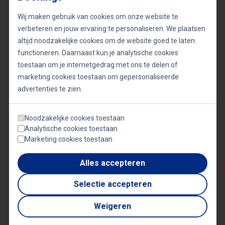
Wij maken gebruik van cookies om onze website te
Emotionele terugkeer
verbeteren en jouw ervaring te personaliseren. We plaatsen
altijd noodzakelijke cookies om de website goed te laten
Onlangs keerde Koblenko voor het eerst sinds het
functioneren. Daarnaast kun je analytische cookies
toestaan om je internetgedrag met ons te delen of
begin van de oorlog terug naar Oekraïne. Die reis
marketing cookies toestaan om gepersonaliseerde
was intens en confronterend. Ze wilde met eigen
advertenties te zien.
ogen zien hoe het land eraan toe was. Tegelijk
voelde ze hoe belangrijk haar aanwezigheid was
Noodzakelijke cookies toestaan
voor de mensen daar. De ervaring gaf haar nieuwe
Analytische cookies toestaan
Marketing cookies toestaan
energie om door te gaan, en bevestigde het belang
van haar missie.
Alles accepteren
Selectie accepteren
Weigeren
VICTORIA
Gerelateerde sprekers
KOBLENKO