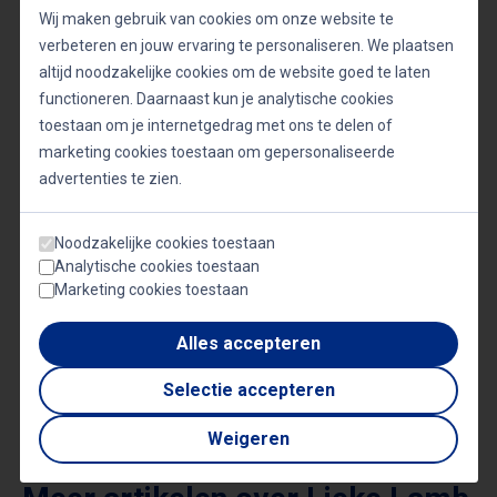
zijn, maar gaf haar ook een dieper begrip van wat
Wij maken gebruik van cookies om onze website te
anderen meemaken, zoals de Syrische
verbeteren en jouw ervaring te personaliseren. We plaatsen
vluchtelingen aan wie ze Nederlandse les gaf. Dit
altijd noodzakelijke cookies om de website goed te laten
functioneren. Daarnaast kun je analytische cookies
vermogen om te relativeren en flexibel te blijven,
toestaan om je internetgedrag met ons te delen of
heeft hun bedrijf in staat gesteld om succesvol te
marketing cookies toestaan om gepersonaliseerde
blijven in een snel veranderende wereld. ​
advertenties te zien.
Noodzakelijke cookies toestaan
Analytische cookies toestaan
Marketing cookies toestaan
Gerelateerde sprekers
LIEKE LAMB
Alles accepteren
Trendwatcher
Selectie accepteren
Weigeren