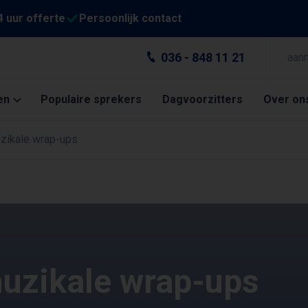
4 uur offerte
Persoonlijk contact
036 - 848 11 21
aan
en
Populaire sprekers
Dagvoorzitters
Over on
zikale wrap-ups
muzikale wrap-ups