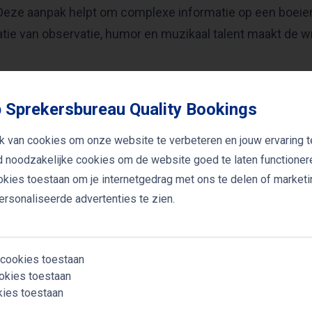
Deze aanpak helpt om complexe informatie op een boeie
ie van observatie, humor en muzikaal talent maakt de w
nformeert, entertaint en zorgt ervoor dat het publiek de b
 Sprekersbureau Quality Bookings
venement niet alleen leerzaam, maar ook onvergetelijk.als
k van cookies om onze website te verbeteren en jouw ervaring t
ste inzichten op een blijvende manier worden gedeeld met
jd noodzakelijke cookies om de website goed te laten functioner
ookies toestaan om je internetgedrag met ons te delen of market
rsonaliseerde advertenties te zien.
 sprekers
 cookies toestaan
okies toestaan
kies toestaan