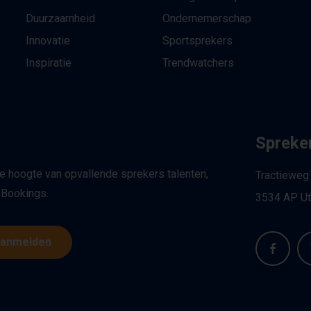
Duurzaamheid
Ondernemerschap
Innovatie
Sportsprekers
Inspiratie
Trendwatchers
Spreker
de hoogte van opvallende sprekers talenten,
Tractieweg
 Bookings.
3534 AP Ut
anmelden