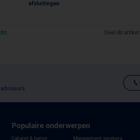
afsluitingen
cht
Deel dit artikel
 adviseurs
Populaire onderwerpen
Cabaret & humor
Management sprekers