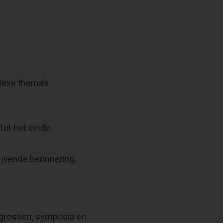
lexe thema’s
tot het einde.
ijvende herinnering.
ngressen, symposia en