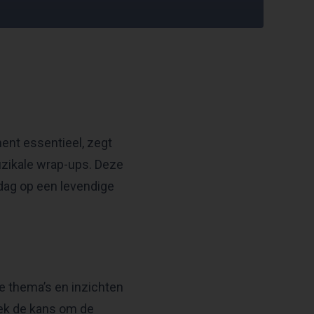
ment essentieel, zegt
uzikale wrap-ups. Deze
ag op een levendige
te thema’s en inzichten
iek de kans om de