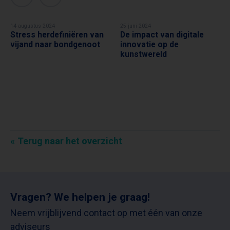
14 augustus 2024
25 juni 2024
Stress herdefiniëren van
De impact van digitale
TIMO HANS
TIMO HANS
vijand naar bondgenoot
innovatie op de
kunstwereld
Terug naar het overzicht
Vragen? We helpen je graag!
Neem vrijblijvend contact op met één van onze
adviseurs