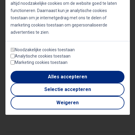
altijd noodzakelijke cookies om de website goed te laten
beleidsmakers investeren in preventieve
functioneren. Daarnaast kun je analytische cookies
maatregelen en ondersteuning bieden aan mensen
toestaan om je internetgedrag met ons te delen of
die met stress kampen.
marketing cookies toestaan om gepersonaliseerde
advertenties te zien.
Het begrijpen van de mechanismen en gevolgen
Noodzakelijke cookies toestaan
van stress is cruciaal in onze moderne
Analytische cookies toestaan
Marketing cookies toestaan
samenleving. Door het bevorderen van veerkracht
en het implementeren van effectieve
Alles accepteren
stressmanagementstrategieën kunnen individuen
Selectie accepteren
en gemeenschappen de negatieve impact van
stress verminderen en een gezonder,
Weigeren
evenwichtiger leven leiden.