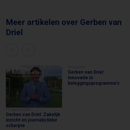
Meer artikelen over
Gerben van
Driel
28 juni 2024
Gerben van Driel:
GERBEN VAN DRIEL
GERBEN VAN DRIEL
Innovatie in
beleggingsprogramma’s
16 augustus 2024
Gerben van Driel: Zakelijk
inzicht en journalistieke
scherpte