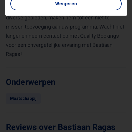
Weigeren
boeien, gecombineerd met zijn expertise op
diverse gebieden, maken hem tot een niet te
missen toevoeging aan uw programma. Wacht niet
langer en neem contact op met Quality Bookings
voor een onvergetelijke ervaring met Bastiaan
Ragas!
Onderwerpen
Maatschappij
Reviews over Bastiaan Ragas