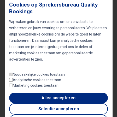
televisieprogramma’s, waaronder ‘De Verraders
Cookies op Sprekersbureau Quality
Halloween’ en ‘DNA Singers’. Ook heeft hij een
Bookings
column bij de Telegraaf/Vrouw en stond hij op het
Wij maken gebruik van cookies om onze website te
toneel met producties zoals ‘In Gods naam’.
verbeteren en jouw ervaring te personaliseren. We plaatsen
altijd noodzakelijke cookies om de website goed te laten
functioneren. Daarnaast kun je analytische cookies
Zijn reis door het leven en de kunsten maakt
toestaan om je internetgedrag met ons te delen of
Bastiaan Ragas tot een uitzonderlijk boeiende
marketing cookies toestaan om gepersonaliseerde
spreker, wiens ervaringen en inzichten een
advertenties te zien.
verrijking zijn voor elk evenement.
Noodzakelijke cookies toestaan
Analytische cookies toestaan
Met deze diepgaande kijk op het leven en de
Marketing cookies toestaan
carrière van Bastiaan Ragas, willen we u inspireren
Alles accepteren
om deze getalenteerde en charismatische spreker
te boeken voor uw volgende evenement. Zijn
Selectie accepteren
vermogen om verhalen te vertellen en publiek te