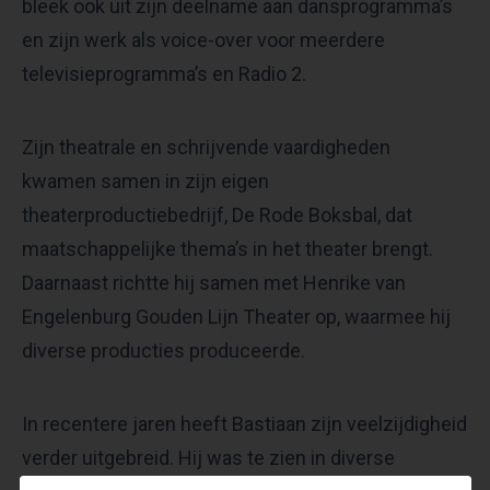
bleek ook uit zijn deelname aan dansprogramma’s
en zijn werk als voice-over voor meerdere
televisieprogramma’s en Radio 2.
Zijn theatrale en schrijvende vaardigheden
kwamen samen in zijn eigen
theaterproductiebedrijf, De Rode Boksbal, dat
maatschappelijke thema’s in het theater brengt.
Daarnaast richtte hij samen met Henrike van
Engelenburg Gouden Lijn Theater op, waarmee hij
diverse producties produceerde.
In recentere jaren heeft Bastiaan zijn veelzijdigheid
verder uitgebreid. Hij was te zien in diverse