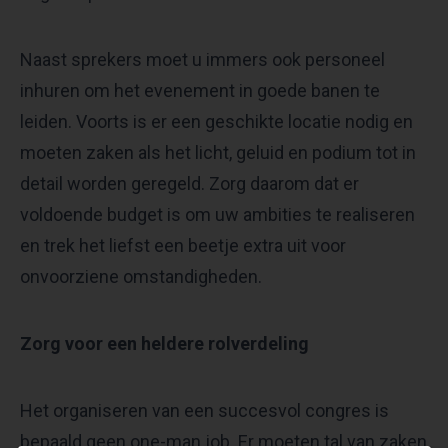
Naast sprekers moet u immers ook personeel
inhuren om het evenement in goede banen te
leiden. Voorts is er een geschikte locatie nodig en
moeten zaken als het licht, geluid en podium tot in
detail worden geregeld. Zorg daarom dat er
voldoende budget is om uw ambities te realiseren
en trek het liefst een beetje extra uit voor
onvoorziene omstandigheden.
Zorg voor een heldere rolverdeling
Het organiseren van een succesvol congres is
bepaald geen one-man job. Er moeten tal van zaken