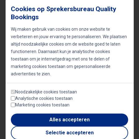
worden gepland en het is sterk aan te bevelen deze
Cookies op Sprekersbureau Quality
Bookings
taken te verdelen over een team van meerdere
medewerkers.
Wij maken gebruik van cookies om onze website te
verbeteren en jouw ervaring te personaliseren. We plaatsen
altijd noodzakelijke cookies om de website goed te laten
Het aantal mensen dat nodig is, hangt af van de
functioneren. Daarnaast kun je analytische cookies
grootte van het gewenste evenement. Een tekort
toestaan om je internetgedrag met ons te delen of
aan personeel leidt vaak tot haastwerk en gaat
marketing cookies toestaan om gepersonaliseerde
advertenties te zien.
daarmee ten koste van de kwaliteit van uw
congres. Zorg daarom voor voldoende capaciteit en
Noodzakelijke cookies toestaan
een heldere rolverdeling binnen het team.
Analytische cookies toestaan
Marketing cookies toestaan
Varieer de sprekers en het programma
Alles accepteren
Selectie accepteren
Hoe groter een congres, hoe gevarieerder het