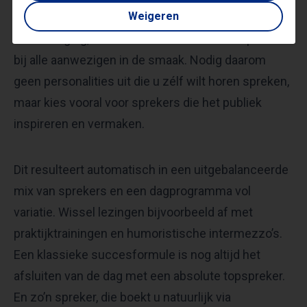
Weigeren
publiek in de meeste gevallen is. Dat stelt u voor
een uitdaging, want hierdoor valt niet elke spreker
bij alle aanwezigen in de smaak. Nodig daarom
geen personalities uit die u zélf wilt horen spreken,
maar kies vooral voor sprekers die het publiek
inspireren en vermaken.
Dit resulteert automatisch in een uitgebalanceerde
mix van sprekers en een dagprogramma vol
variatie. Wissel lezingen bijvoorbeeld af met
praktijktrainingen en humoristische intermezzo’s.
Een klassieke succesformule is nog altijd het
afsluiten van de dag met een absolute topspreker.
En zo’n spreker, die boekt u natuurlijk via