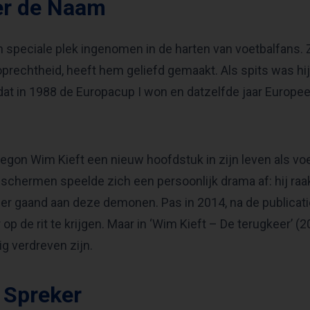
er de Naam
n speciale plek ingenomen in de harten van voetbalfans. Z
rechtheid, heeft hem geliefd gemaakt. Als spits was hij
dat in 1988 de Europacup I won en datzelfde jaar Europ
 begon Wim Kieft een nieuw hoofdstuk in zijn leven als vo
e schermen speelde zich een persoonlijk drama af: hij raa
er gaand aan deze demonen. Pas in 2014, na de publicatie 
op de rit te krijgen. Maar in ‘Wim Kieft – De terugkeer’ (20
g verdreven zijn.
 Spreker