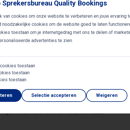
et, zijn collega bij Ziggo Sport, als interviewer. Dit bied
 Sprekersbureau Quality Bookings
nheid krijgen om in contact te komen met deze goudeerli
k van cookies om onze website te verbeteren en jouw ervaring t
nhartig over vertelt.
jd noodzakelijke cookies om de website goed te laten functioner
ookies toestaan om je internetgedrag met ons te delen of market
en inspirerend, en het zal ongetwijfeld uw gasten aan het
rsonaliseerde advertenties te zien.
ls spreker is dan ook de perfecte manier om iets teweeg
seminar.
 cookies toestaan
okies toestaan
een voetbalanalyticus; hij is een persoonlijkheid met een
kies toestaan
al. Zijn eerlijkheid en oprechtheid maken hem een gewaa
n. Of het nu gaat over voetbal, persoonlijke worstelinge
pteren
Selectie accepteren
Weigeren
eet zijn publiek te boeien en te inspireren. Als u op zoek
ger niveau tilt, is Wim Kieft de juiste keuze.