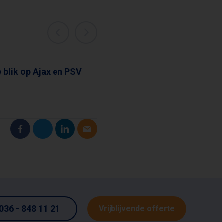
e blik op Ajax en PSV
EFT
:
036 - 848 11 21
Vrijblijvende offerte