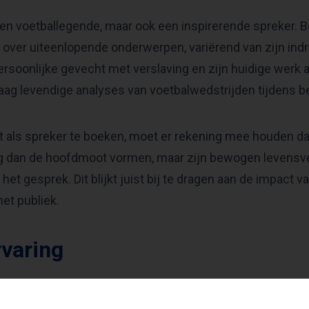
 een voetballegende, maar ook een inspirerende spreker.
n over uiteenlopende onderwerpen, variërend van zijn i
persoonlijke gevecht met verslaving en zijn huidige werk a
raag levendige analyses van voetbalwedstrijden tijdens 
 als spreker te boeken, moet er rekening mee houden dat
g dan de hoofdmoot vormen, maar zijn bewogen levensve
het gesprek. Dit blijkt juist bij te dragen aan de impact va
het publiek.
rvaring
t worden voor interviews, waarbij hij openhartig vertelt 