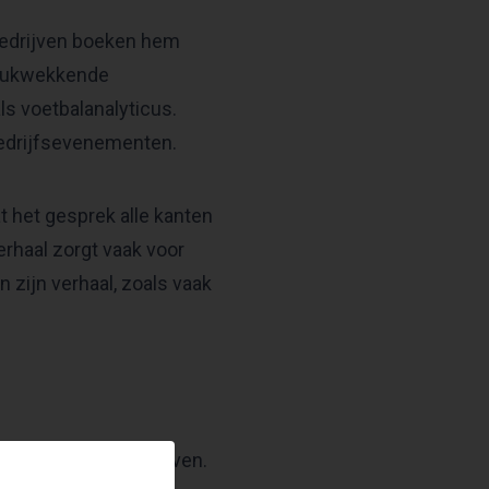
 Bedrijven boeken hem
ndrukwekkende
ls voetbalanalyticus.
bedrijfsevenementen.
 het gesprek alle kanten
rhaal zorgt vaak voor
n zijn verhaal, zoals vaak
over zijn bewogen leven.