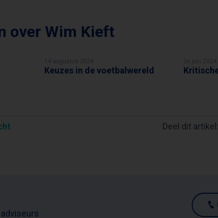
en over
Wim Kieft
14 augustus 2024
26 juni 2024
Keuzes in de voetbalwereld
Kritisch
WIM KIEFT
WIM KI
cht
Deel dit artikel
 adviseurs