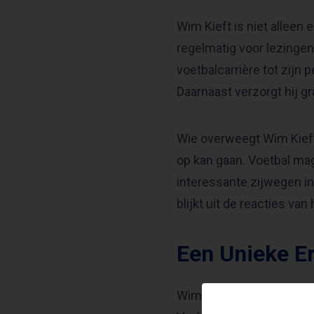
Wim Kieft is niet alleen
regelmatig voor lezinge
voetbalcarrière tot zijn 
Daarnaast verzorgt hij g
Wie overweegt Wim Kieft
op kan gaan. Voetbal ma
interessante zijwegen in 
blijkt uit de reacties van 
Een Unieke E
Wim Kieft kan ook geboek