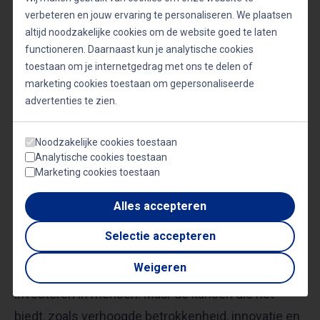
verbeteren en jouw ervaring te personaliseren. We plaatsen
teambuilding en talentontwikkeling worden
altijd noodzakelijke cookies om de website goed te laten
gestimuleerd. Dit houdt in dat er ruimte is voor
functioneren. Daarnaast kun je analytische cookies
individuele groei, terwijl er ook aan het
toestaan om je internetgedrag met ons te delen of
gezamenlijke doel wordt gewerkt. Leiders moeten
marketing cookies toestaan om gepersonaliseerde
advertenties te zien.
het potentieel in hun teamleden kunnen herkennen
en hen de kansen geven om dit potentieel te
Noodzakelijke cookies toestaan
realiseren.
Analytische cookies toestaan
Marketing cookies toestaan
Uitdagingen en kansen
Alles accepteren
Er zijn natuurlijk uitdagingen bij het implementeren
Selectie accepteren
van teambuilding en talentontwikkeling. Het vereist
Weigeren
een consistente inzet en een bereidheid om te
investeren in mensen. Maar de kansen die het
biedt, zoals verhoogde betrokkenheid, innovatie en