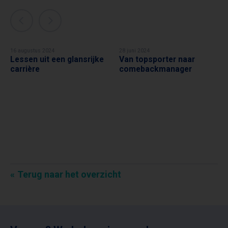
16 augustus 2024
28 juni 2024
Lessen uit een glansrijke
Van topsporter naar
HANS VAN BREUKELEN
HANS VAN BREUKELEN
carrière
comebackmanager
Terug naar het overzicht