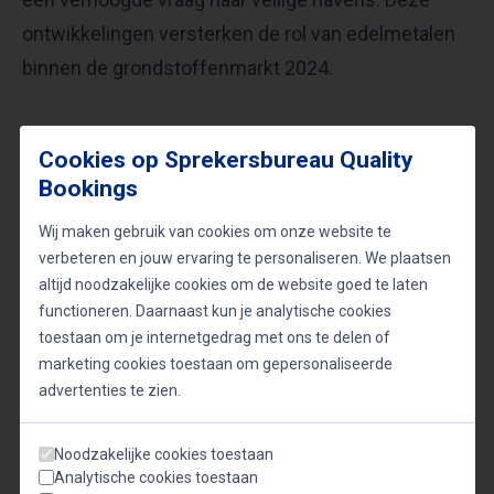
ontwikkelingen versterken de rol van edelmetalen
binnen de grondstoffenmarkt 2024.
Strategisch investeren vraagt visie en
Cookies op Sprekersbureau Quality
timing
Bookings
De dynamiek in de grondstoffenmarkt vraagt om
Wij maken gebruik van cookies om onze website te
een strategische en goed geïnformeerde aanpak.
verbeteren en jouw ervaring te personaliseren. We plaatsen
Wie zich richt op ondergewaardeerde segmenten
altijd noodzakelijke cookies om de website goed te laten
functioneren. Daarnaast kun je analytische cookies
zoals goudmijnaandelen en junior miners, kan
toestaan om je internetgedrag met ons te delen of
profiteren van toekomstige correcties en
marketing cookies toestaan om gepersonaliseerde
overnames. Daarbij is timing cruciaal: beleggers die
advertenties te zien.
te laat instappen, missen vaak de grootste
rendementen. Actief volgen van geopolitieke
Noodzakelijke cookies toestaan
Analytische cookies toestaan
trends en de ontwikkelingen in de valutamarkt helpt