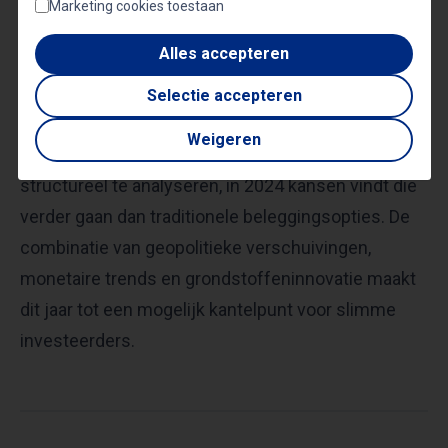
Marketing cookies toestaan
om scherp te blijven op mogelijke
Alles accepteren
instapmomenten.
Selectie accepteren
Willem Middelkoop benadrukt dat wie bereid is om
Weigeren
diepgaand onderzoek te doen en de markt
structureel te analyseren, in 2024 kansen vindt die
verder gaan dan traditionele beleggingsopties. De
combinatie van geopolitieke verschuivingen,
monetaire trends en grondstoffeninnovatie maakt
dit jaar tot een mogelijk kantelpunt voor slimme
investeerders.