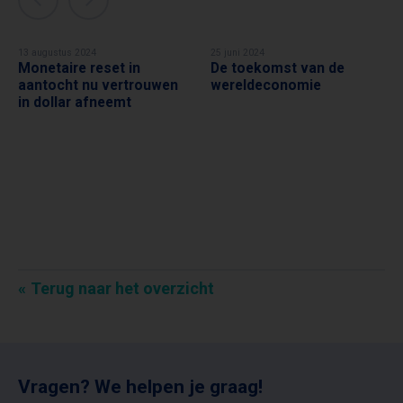
13 augustus 2024
25 juni 2024
Monetaire reset in
De toekomst van de
WILLEM MIDDELKOOP
WILLEM MIDDELKOOP
aantocht nu vertrouwen
wereldeconomie
in dollar afneemt
Terug naar het overzicht
Vragen? We helpen je graag!