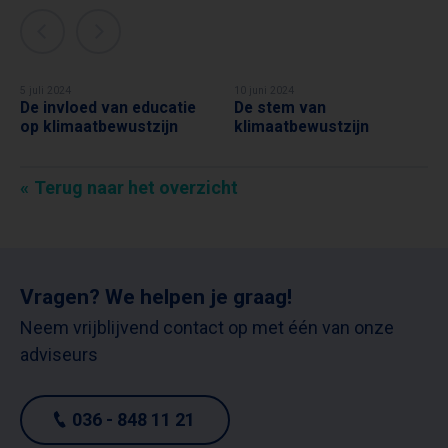
5 juli 2024
10 juni 2024
De invloed van educatie
De stem van
MARGOT RIBBERINK
MARGOT RIBBERINK
op klimaatbewustzijn
klimaatbewustzijn
Terug naar het overzicht
Vragen? We helpen je graag!
Neem vrijblijvend contact op met één van onze
adviseurs
036 - 848 11 21