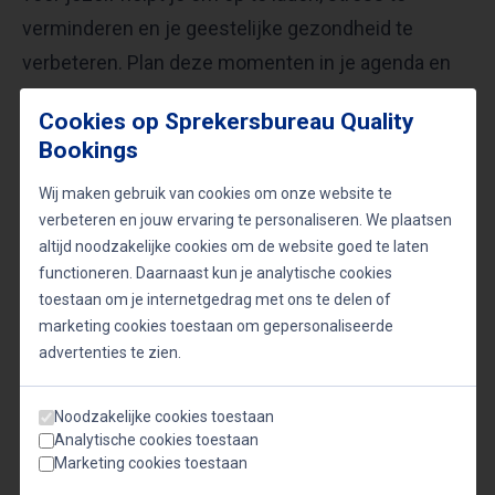
verminderen en je geestelijke gezondheid te
verbeteren. Plan deze momenten in je agenda en
beschouw ze als net zo belangrijk als
Cookies op Sprekersbureau Quality
werkafspraken.
Bookings
Wij maken gebruik van cookies om onze website te
Het belang van persoonlijke passies
verbeteren en jouw ervaring te personaliseren. We plaatsen
Het integreren van persoonlijke passies en
altijd noodzakelijke cookies om de website goed te laten
functioneren. Daarnaast kun je analytische cookies
avonturen in het dagelijks leven verrijkt de
toestaan om je internetgedrag met ons te delen of
menselijke ervaring. Het nastreven van hobby’s,
marketing cookies toestaan om gepersonaliseerde
reizen en nieuwe ervaringen kan leiden tot
advertenties te zien.
persoonlijke groei, creativiteit en een diepere
Noodzakelijke cookies toestaan
voldoening.​
Analytische cookies toestaan
Marketing cookies toestaan
Het vinden van een balans tussen werk en