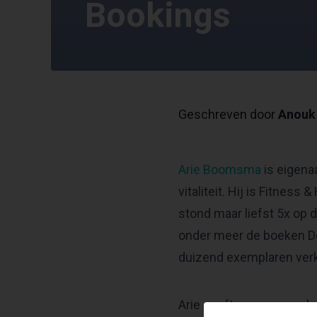
Bookings
Geschreven door
Anouk 
Arie Boomsma
is eigena
vitaliteit. Hij is Fitness
stond maar liefst 5x op 
onder meer de boeken De
duizend exemplaren ver
Arie geeft op aanvraag l