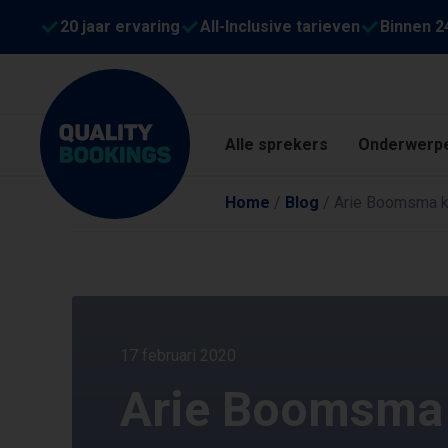
20 jaar ervaring
All-Inclusive tarieven
Binnen 2
Alle sprekers
Onderwerp
Home
/
Blog
/
Arie Boomsma ki
17 februari 2020
Arie Boomsma k