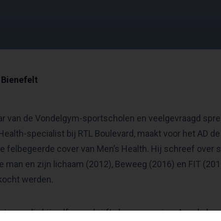
Bienefelt
ar van de Vondelgym-sportscholen en veelgevraagd sprek
 & Health-specialist bij RTL Boulevard, maakt voor het AD de
de felbegeerde cover van Men’s Health. Hij schreef over
 man en zijn lichaam (2012), Beweeg (2016) en FIT (201
kocht werden.
ezingen die hij zelf omschrijft als pepsessies. Aan de ha