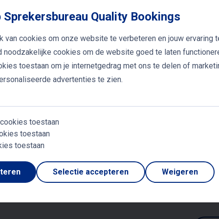
dotes en direct toepasbare tips weet hij elke groep te m
 Sprekersbureau Quality Bookings
e wijze vertelt hij over het stellen (en volhouden!) van 
 druk leven.
k van cookies om onze website te verbeteren en jouw ervaring t
jd noodzakelijke cookies om de website goed te laten functioner
ookies toestaan om je internetgedrag met ons te delen of market
et oordeel of de blik van anderen?Arie stimuleert je in zijn
rsonaliseerde advertenties te zien.
le weerstand zonder genade overboord te gooien en op ee
e pepsessie lopen alle aanwezigen zonder uitzondering m
ten!
 cookies toestaan
okies toestaan
kies toestaan
cht
Deel dit artikel
pteren
Selectie accepteren
Weigeren