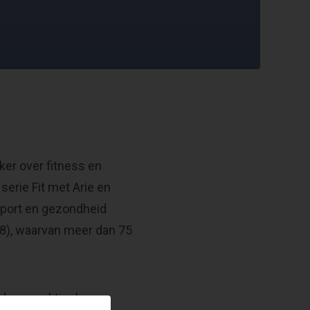
er over fitness en
 serie Fit met Arie en
 sport en gezondheid
8), waarvan meer dan 75
nd van praktische